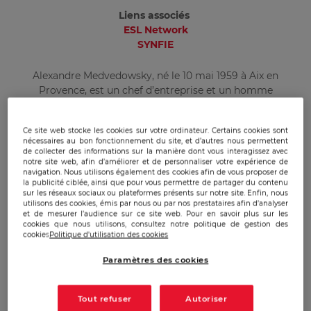
Liens associés
ESL Network
SYNFIE
Alexandre Medvedowsky, né le 10 mai 1959 à Aix en
Provence, est un chef d’entreprise et un homme
politique français. Il débute sa formation à la faculté
d’économie d’Aix – Marseille, ou il entame un cursus
Ce site web stocke les cookies sur votre ordinateur. Certains cookies sont
universitaire qui le conduira à intégrer l’IEP de Paris en
nécessaires au bon fonctionnement du site, et d’autres nous permettent
1978. Diplômé d’un DEA de macro-économie de
de collecter des informations sur la manière dont vous interagissez avec
l’université Paris I-Panthéon Sorbonne en 1983,
notre site web, afin d’améliorer et de personnaliser votre expérience de
navigation. Nous utilisons également des cookies afin de vous proposer de
Alexandre Medvedowsky intègre un an plus tard l’Ecole
la publicité ciblée, ainsi que pour vous permettre de partager du contenu
Nationale d’Administration (ENA) au sein de la
sur les réseaux sociaux ou plateformes présents sur notre site. Enfin, nous
utilisons des cookies, émis par nous ou par nos prestataires afin d’analyser
promotion Denis Diderot (1984 – 1986).
et de mesurer l’audience sur ce site web. Pour en savoir plus sur les
cookies que nous utilisons, consultez notre politique de gestion des
cookies
Politique d'utilisation des cookies
Dès sa sortie de l’ENA, Alexandre Medvedowky intègre le
Conseil d’Etat en tant qu’auditeur. En 1989, il est nommé
Paramètres des cookies
maître des requêtes et devient Conseiller d’Etat en 2001.
Il siège parallèlement au cabinet de Laurent Fabius,
alors Président de l’Assemblée Nationale de 1990 à 1992.
Tout refuser
Autoriser