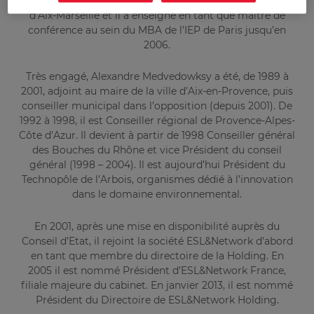
De 1998 à 2001 il a été professeur associé à l’Université
d’Aix-Marseille et il a enseigné en tant que maitre de
conférence au sein du MBA de l’IEP de Paris jusqu’en
2006.
Très engagé, Alexandre Medvedowksy a été, de 1989 à
2001, adjoint au maire de la ville d’Aix-en-Provence, puis
conseiller municipal dans l’opposition (depuis 2001). De
1992 à 1998, il est Conseiller régional de Provence-Alpes-
Côte d’Azur. Il devient à partir de 1998 Conseiller général
des Bouches du Rhône et vice Président du conseil
général (1998 – 2004). Il est aujourd’hui Président du
Technopôle de l’Arbois, organismes dédié à l’innovation
dans le domaine environnemental.
En 2001, après une mise en disponibilité auprès du
Conseil d’Etat, il rejoint la société ESL&Network d’abord
en tant que membre du directoire de la Holding. En
2005 il est nommé Président d’ESL&Network France,
filiale majeure du cabinet. En janvier 2013, il est nommé
Président du Directoire de ESL&Network Holding.