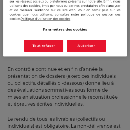
sur les réseaux sociaux ou plateformes présents sur notre site. Enfin, nous
Méthodes pédagogiques :
utilisons des cookies, émis par nous ou par nos prestataires afin d’analyser
Méthode magistrale et expérientielle
et de mesurer l’audience sur ce site web. Pour en savoir plus sur les
cookies que nous utilisons, consultez notre politique de gestion des
cookies
Politique d'utilisation des cookies
Modalités d’évaluation
:
Paramètres des cookies
La plupart du temps, l'évaluation des différents
Tout refuser
Autoriser
cours dispensés est formative, continue et
interactive.
En contrôle continue et en fin d’année la
présentation de dossiers (exercices individuels
ou collectifs, détaillés ci-dessous) donne lieu à
des évaluations sommatives sous forme de
mises en situation professionnelle reconstituée
et épreuves écrites individuelles.
Le rendu de tous les livrables (collectifs ou
individuels) est obligatoire. La non-délivrance est