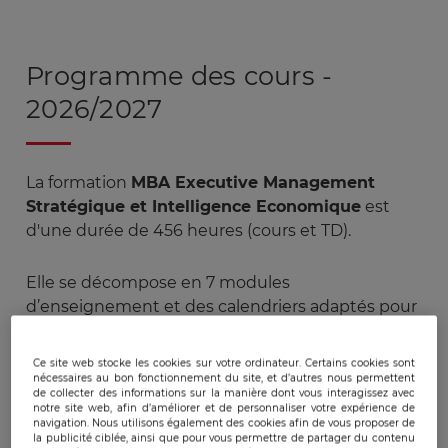
Programme des cours -
2026/2027
La formation
MBA Executive Management
Stratégique et Intelligence Economique
est
d'une durée de 456 heures (cours et TD).
Elle se décompose en 7 modules
d’enseignement et des calendriers adaptés pour
chaque activité professionnelle.
Ce site web stocke les cookies sur votre ordinateur. Certains cookies sont
nécessaires au bon fonctionnement du site, et d’autres nous permettent
Modalités d'enseignement :
de collecter des informations sur la manière dont vous interagissez avec
Synchrone, 100% présentiel
notre site web, afin d’améliorer et de personnaliser votre expérience de
navigation. Nous utilisons également des cookies afin de vous proposer de
la publicité ciblée, ainsi que pour vous permettre de partager du contenu