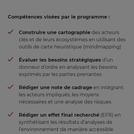
? Le basculement vers l’Asie, mythe ou réalité ?
par la datavisualisation. L’intervention rappelle les
enjeux de la data pour les entreprises,
Compétences visées par le programme :
notamment en lien avec la souveraineté
numérique, et explique les applications en
• Approche du marché américain
Construire une cartographie
des acteurs
intelligence économiques de la datavisualisation.
L’extraterritorialité américaine ; un impact
clés et de leurs écosystèmes en utilisant des
Des exemples servent d’illustration à travers
concret pour nos entreprises.
outils de carte heuristique (mindmapping)
deux outils phares, Gephi et Tableau.
Guillaume Sylvestre
Évaluer les besoins stratégiques
d’un
donneur d’ordre en analysant les besoins
• Mindmapping
exprimés par les parties prenantes
Utiliser le management visuel de l'information
pour comprendre son environnement de travail
Rédiger une note de cadrage
en intégrant
est une compétence devenue fondamentale
les acteurs impliqués, les moyens
dans un monde débordant de données de plus
nécessaires et une analyse des risques
en plus complexes et envahissantes. Le
management visuel à l’aide du mind mapping
Rédiger un effet final recherché
(EFR) en
pour faire de la veille, collecter, analyser, diffuser
synthétisant les résultats d’analyses de
et protéger ses informations est une réponse aux
l’environnement de manière accessible