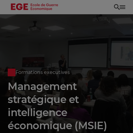
Aller
au
contenu
principal
Formations executives
Management
stratégique et
intelligence
économique (MSIE)