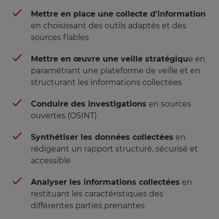
exigences de notre monde de plus en plus
Mettre en place une collecte d'information
virtuel Avant accéder à l’information était un
en choisissant des outils adaptés et des
signe de pouvoir, aujourd’hui, le pouvoir consiste
sources fiables
justement à savoir ce qu’il faut ignorer dans le
flux continu d’informations et d’être capable de
Mettre en œuvre une veille stratégiqu
e en
trouver et fournir la bonne information à la bonne
paramétrant une plateforme de veille et en
personne au bon moment. Les bénéfices sont
structurant les informations collectées
des gains de plusieurs heures de travail par
semaine * (selon une étude de la Wharton School
Conduire des investigations
en sources
of Business 2016, l'aide à la prise de décision et à
ouvertes (OSINT)
parvenir à un consensus, permet de réduire les
durées de réunion de -24% !)
Synthétiser les données collectées
en
Pierre Mongi
n
rédigeant un rapport structuré, sécurisé et
accessible
Analyser les informations collectées
en
restituant les caractéristiques des
différentes parties prenantes