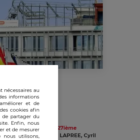
nt nécessaires au
des informations
améliorer et de
des cookies afin
e de partager du
ite. Enfin, nous
MBA Executives de la 27ième
ser et de mesurer
e Économique : Jerome LAPREE, Cyril
 nous utilisons,