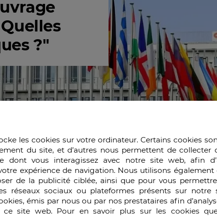
ouvrage
 Quelles
ues ?"
ocke les cookies sur votre ordinateur. Certains cookies so
ement du site, et d’autres nous permettent de collecter 
e dont vous interagissez avec notre site web, afin d’
1/2024
votre expérience de navigation. Nous utilisons également 
ser de la publicité ciblée, ainsi que pour vous permettr
es réseaux sociaux ou plateformes présents sur notre s
Unis : Quelles guerres économiques ?" ,
auditeurs du
cookies, émis par nous ou par nos prestataires afin d’analy
que et Intelligence Economique)
de l’École de Guerr
r ce site web. Pour en savoir plus sur les cookies que