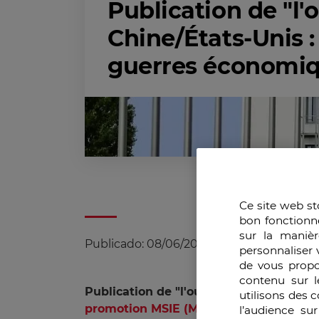
Publication de "l'
Chine/États-Unis :
guerres économiq
Ce site web st
bon fonctionn
sur la manièr
Publicado:
08/06/2018
|
Actualizado:
25/0
personnaliser 
de vous propo
contenu sur l
Publication de "l'ouvrage Chine/États-
utilisons des 
promotion
MSIE (
Management Stratégi
l’audience su