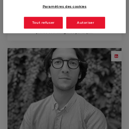
Paramètres des cookies
Arnaud CLUZEL
Découvrez Arnaud Cluzel, associé fondateur d’Outmatch
Tout refuser
Autoriser
et intervenant à l’EGE, expert en expertise financière
privée et intelligence juridique.