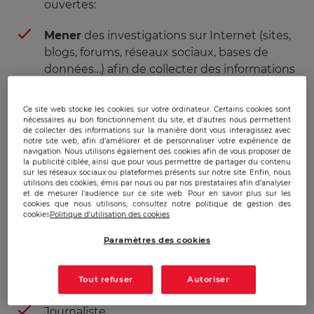
ouvertes:
Mener
des investigations sur Internet (sites,
blogs, forums, réseaux sociaux, bases de
données…) afin de collecter des informations
utiles à une problématique à analyser
Ce site web stocke les cookies sur votre ordinateur. Certains cookies sont
Compétences visées :
nécessaires au bon fonctionnement du site, et d’autres nous permettent
de collecter des informations sur la manière dont vous interagissez avec
notre site web, afin d’améliorer et de personnaliser votre expérience de
Savoir mener des investigations
sur
navigation. Nous utilisons également des cookies afin de vous proposer de
la publicité ciblée, ainsi que pour vous permettre de partager du contenu
internet afin de collecter des informations
sur les réseaux sociaux ou plateformes présents sur notre site. Enfin, nous
utiles à une problématique à analyser
utilisons des cookies, émis par nous ou par nos prestataires afin d’analyser
et de mesurer l’audience sur ce site web. Pour en savoir plus sur les
cookies que nous utilisons, consultez notre politique de gestion des
cookies
Politique d'utilisation des cookies
Les débouchés métiers :
Paramètres des cookies
Chargés de ressources humaines
Acheteurs IMPORT /EXPORT
Tout refuser
Autoriser
Journaliste