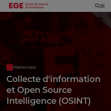
Aller
au
contenu
principal
Masterclass
Collecte d'information
et Open Source
Intelligence (OSINT)