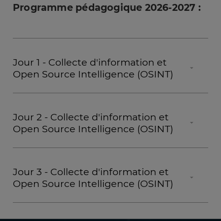
Programme pédagogique 2026-2027 :
Jour 1 - Collecte d'information et
Open Source Intelligence (OSINT)
Introduction générale
Introduction à l’OSINT (Concepts et
Jour 2 - Collecte d'information et
méthodologie, Cadre légal)
Open Source Intelligence (OSINT)
Outils essentiels : Configuration du poste de
travail, Opérateurs de recherche avancée
Réseaux sociaux et coordonnées
Les Archives du Web : Consulter du contenu
- Facebook & Instagram : Trouver et exploiter le
effacé
Jour 3 - Collecte d'information et
profil d’une personne
Open Source Intelligence (OSINT)
- LinkedIn : Exploiter un profil + Sensibilisation
aux faux profils
Bases de données : Identifier les bases de
- Investigations sur les coordonnées : Trouver et
données pertinentes