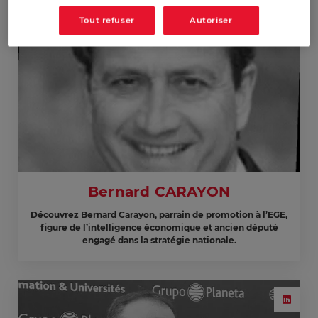
Tout refuser
Autoriser
Bernard CARAYON
Découvrez Bernard Carayon, parrain de promotion à l’EGE,
figure de l’intelligence économique et ancien député
engagé dans la stratégie nationale.