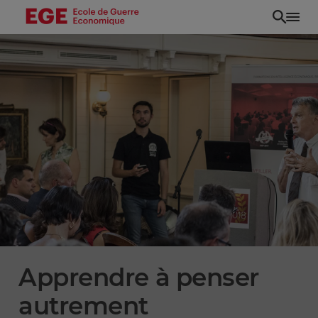
Aller
au
contenu
principal
Apprendre à penser
autrement