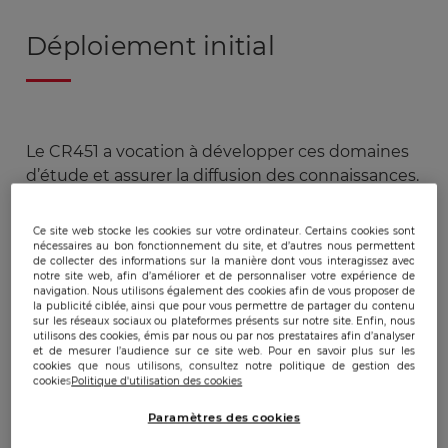
Déploiement initial
Le CR451 a vocation à développer ces domaines
d’étude et assurer la diffusion des connaissances.
Les activités du centre porteront sur les axes
suivants :
Ce site web stocke les cookies sur votre ordinateur. Certains cookies sont
nécessaires au bon fonctionnement du site, et d’autres nous permettent
de collecter des informations sur la manière dont vous interagissez avec
- Travaux de recherches appliqués sur
les
notre site web, afin d’améliorer et de personnaliser votre expérience de
navigation. Nous utilisons également des cookies afin de vous proposer de
rapports de force informationnels
et
la guerre
la publicité ciblée, ainsi que pour vous permettre de partager du contenu
économique
sur les réseaux sociaux ou plateformes présents sur notre site. Enfin, nous
utilisons des cookies, émis par nous ou par nos prestataires afin d’analyser
et de mesurer l’audience sur ce site web. Pour en savoir plus sur les
cookies que nous utilisons, consultez notre politique de gestion des
- Essaimage des
grilles de lectures
testées au
cookies
Politique d'utilisation des cookies
sein de l’EGE
Paramètres des cookies