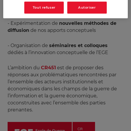
- Animation d’un
réseau interactif
avec les
institutions et les acteurs économiques
Tout refuser
Autoriser
- Expérimentation de
nouvelles
méthodes de
diffusion
de nos apports conceptuels
- Organisation de
séminaires et colloques
dédiés à l’innovation conceptuelle de l’EGE
L’ambition du
CR451
est de proposer des
réponses aux problématiques rencontrées par
l’ensemble des acteurs institutionnels et
économiques dans les champs de la guerre de
l’information et la guerre économique,
coconstruites avec l’ensemble des parties
prenantes.
Image