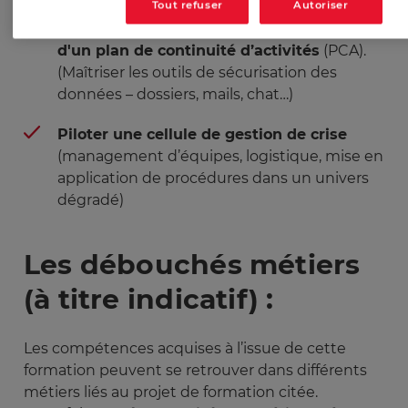
Tout refuser
Autoriser
Piloter un audit de sécurité
et
réalisation
d'un plan de continuité d’activités
(PCA).
(Maîtriser les outils de sécurisation des
données – dossiers, mails, chat…)
Piloter une cellule de gestion de crise
(management d’équipes, logistique, mise en
application de procédures dans un univers
dégradé)
Les débouchés métiers
(à titre indicatif) :
Les compétences acquises à l’issue de cette
formation peuvent se retrouver dans différents
métiers liés au projet de formation citée.