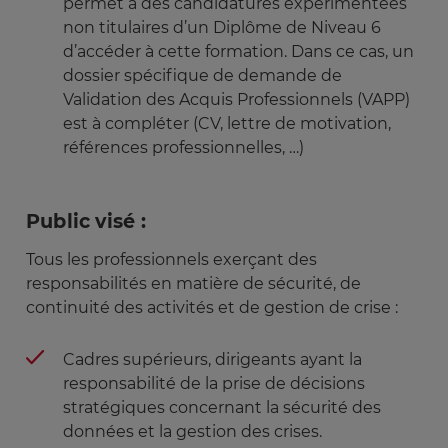
permet à des candidatures expérimentées
La sécurisation des communications
chaînes de valeur Management, SI et SSI
non titulaires d’un Diplôme de Niveau 6
Etat des lieux dans vos entreprises et besoins
Réalisation d’un jeu de rôles
d’accéder à cette formation. Dans ce cas, un
spécifiques
dossier spécifique de demande de
Management de la sécurité en zone hostile
Jeu de rôles (répartition des participants en
Validation des Acquis Professionnels (VAPP)
plusieurs groupes)
est à compléter (CV, lettre de motivation,
Présentation des résultats (répartie sur chaque
références professionnelles, …)
membre de chaque groupe)
Remarques sur le traitement du cas
Synthèse du cas et conclusion
Public visé :
Tous les professionnels exerçant des
responsabilités en matière de sécurité, de
continuité des activités et de gestion de crise :
Cadres supérieurs, dirigeants ayant la
responsabilité de la prise de décisions
stratégiques concernant la sécurité des
données et la gestion des crises.