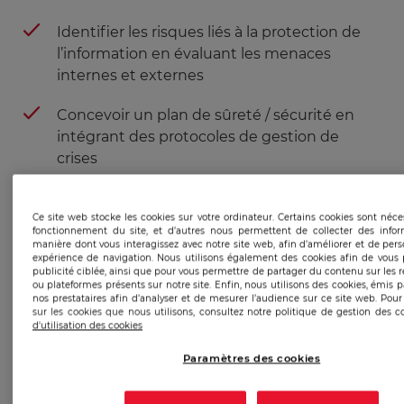
Identifier les risques liés à la protection de
l’information en évaluant les menaces
internes et externes
Concevoir un plan de sûreté / sécurité en
intégrant des protocoles de gestion de
crises
Coordonner une cellule de gestion de crise
Ce site web stocke les cookies sur votre ordinateur. Certains cookies sont néc
en répartissant les rôles et en facilitant la
fonctionnement du site, et d’autres nous permettent de collecter des infor
prise de décision rapide
manière dont vous interagissez avec notre site web, afin d’améliorer et de pers
expérience de navigation. Nous utilisons également des cookies afin de vous 
publicité ciblée, ainsi que pour vous permettre de partager du contenu sur les 
Concevoir un plan d’amélioration post-crise
ou plateformes présents sur notre site. Enfin, nous utilisons des cookies, émis 
nos prestataires afin d’analyser et de mesurer l’audience sur ce site web. Pour
en capitalisant sur les retours d’expérience
sur les cookies que nous utilisons, consultez notre politique de gestion des c
et en définissant des actions pérennes
d'utilisation des cookies
Paramètres des cookies
A l’issue des
trois modules
de la certification, les
stagiaires seront capables de :