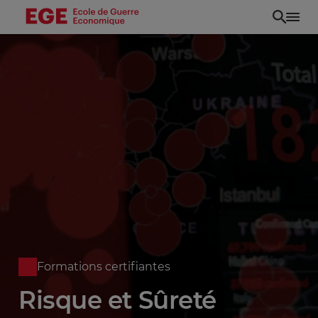
Aller
au
contenu
principal
Formations certifiantes
Risque et Sûreté