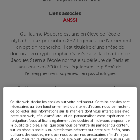
Liens associés
ANSSI
Guillaume Poupard est ancien élève de l’école
polytechnique, promotion X92. Ingénieur de l’armement
en option recherche, il est titulaire d’une thèse de
doctorat en cryptographie réalisée sous la direction de
Jacques Stern à l’école normale supérieure de Paris et
soutenue en 2000. Il est également diplômé de
l’enseignement supérieur en psychologie.
Il débute sa carrière comme expert puis chef du
laboratoire de cryptographie de la Direction centrale de
la sécurité des systèmes d’information (DCSSI). Cette
Ce site web stocke les cookies sur votre ordinateur. Certains cookies sont
nécessaires au bon fonctionnement du site, et d’autres nous permettent
direction sera transformée en 2009 pour devenir
de collecter des informations sur la manière dont vous interagissez avec
l’Agence nationale de la sécurité des systèmes
notre site web, afin d’améliorer et de personnaliser votre expérience de
d’information (ANSSI).
navigation. Nous utilisons également des cookies afin de vous proposer de
la publicité ciblée, ainsi que pour vous permettre de partager du contenu
sur les réseaux sociaux ou plateformes présents sur notre site. Enfin, nous
Il rejoint en 2006 le ministère de la défense, toujours
utilisons des cookies, émis par nous ou par nos prestataires afin d’analyser
et de mesurer l’audience sur ce site web. Pour en savoir plus sur les