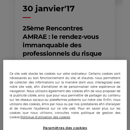
30 janvier'17
25ème Rencontres
AMRAE : le rendez-vous
immanquable des
professionnels du risque
Ce site web stocke les cookies sur votre ordinateur. Certains cookies sont
nécessaires au bon fonctionnement du site, et d’autres nous permettent
de collecter des informations sur la manière dont vous interagissez avec
notre site web, afin d’améliorer et de personnaliser votre expérience de
navigation. Nous utilisons également des cookies afin de vous proposer de
la publicité ciblée, ainsi que pour vous permettre de partager du contenu
sur les réseaux sociaux ou plateformes présents sur notre site. Enfin, nous
Publicado:
30/01/2017
|
Actualizado:
22/12/2023
utilisons des cookies, émis par nous ou par nos prestataires afin d’analyser
et de mesurer l’audience sur ce site web. Pour en savoir plus sur les
cookies que nous utilisons, consultez notre politique de gestion des
cookies
Politique d'utilisation des cookies
Paramètres des cookies