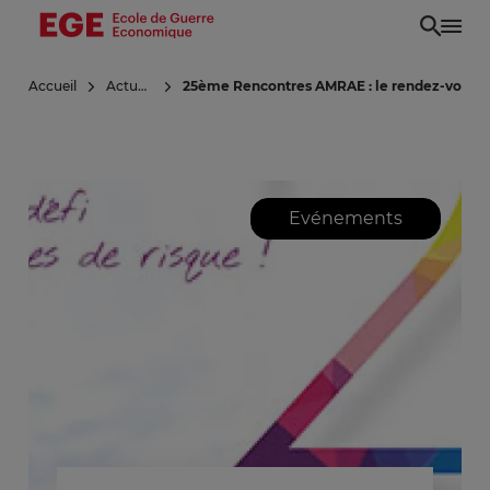
Aller
au
contenu
Accueil
Actualités
25ème Rencontres AMRAE : le rendez-vous i
principal
Evénements