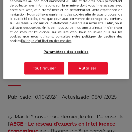
nécessaires au bon fonctionnement du site, et d’autres nous permettent
10 octobre'24
de collecter des informations sur la manière dont vous interagissez avec
notre site web, afin d’améliorer et de personnaliser votre expérience de
navigation. Nous utilisons également des cookies afin de vous proposer de
la publicité ciblée, ainsi que pour vous permettre de partager du contenu
sur les réseaux sociaux ou plateformes présents sur notre site. Enfin, nous
AEGE : Ravivage de la
utilisons des cookies, émis par nous ou par nos prestataires afin d’analyser
et de mesurer l’audience sur ce site web. Pour en savoir plus sur les
flamme du soldat
cookies que nous utilisons, consultez notre politique de gestion des
cookies
Politique d'utilisation des cookies
inconnu
Paramètres des cookies
Tout refuser
Autoriser
Publicado:
10/10/2024
|
Actualizado:
08/01/2025
👉 Mardi 12 novembre dernier, le club Défense de
l’
AEGE - Le réseau d'experts en intelligence
économique
a eu l’honneur d’être convié aux