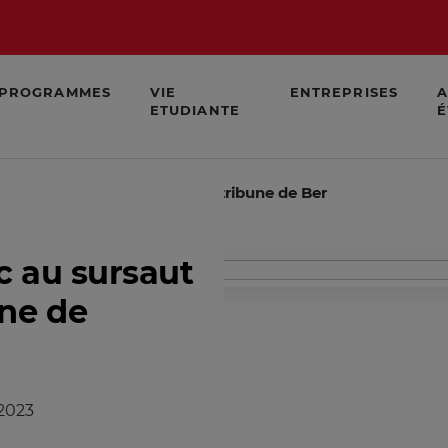
PROGRAMMES
VIE
ENTREPRISES
A
ETUDIANTE
É
échec au sursaut national?" la tribune de Bernard Carayon
c au sursaut
une de
/2023