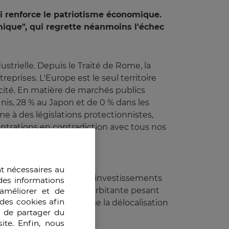
ai renforce le patriotisme économique.
ique", qui regrette néanmoins l'échec
ustrielle. Depuis le Traité de Rome, la
prises. L'Europe est le seul territoire
cité. En matière de marchés publics
nis, 28 % au Japon et de 0 % dans les
 à des législations protectionnistes,
centrations en contradiction avec tous nos
nt nécessaires au
du CAC 40, dont 80 % des investissements
des informations
 pension, la fiscalité exorbitante pesant
améliorer et de
des cookies afin
r les sociétés encourage la délocalisation
e de partager du
ite. Enfin, nous