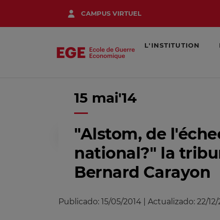
Aller
CAMPUS VIRTUEL
au
contenu
principal
L'INSTITUTION
15 mai'14
Accueil
Actualités
"Alstom, de l'
"Alstom, de l'éche
national?" la trib
Bernard Carayon
Publicado:
15/05/2014
|
Actualizado:
22/12