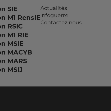
Actualités
n SIE
Infoguerre
on M1 RensIE
Contactez nous
on RSIC
n M1 RIE
on MSIE
on MACYB
on MARS
on MSIJ