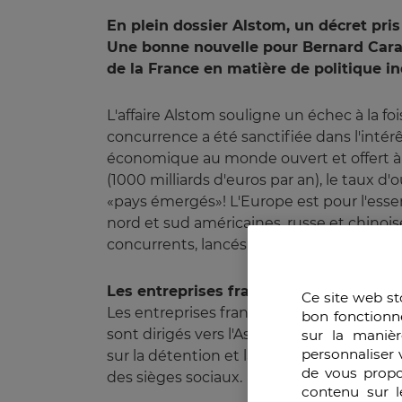
En plein dossier Alstom, un décret pris
Une bonne nouvelle pour Bernard Caray
de la France en matière de politique ind
L'affaire Alstom souligne un échec à la fo
concurrence a été sanctifiée dans l'intér
économique au monde ouvert et offert à 
(1000 milliards d'euros par an), le taux 
«pays émergés»! L'Europe est pour l'ess
nord et sud américaines, russe et chinoise
concurrents, lancés depuis longtemps dan
Les entreprises françaises n'appartien
Ce site web st
Les entreprises françaises, par ailleurs,
bon fonctionn
sont dirigés vers l'Asie et l'Amérique, es
sur la manièr
personnaliser 
sur la détention et la cession d'actions 
de vous propo
des sièges sociaux.
contenu sur l