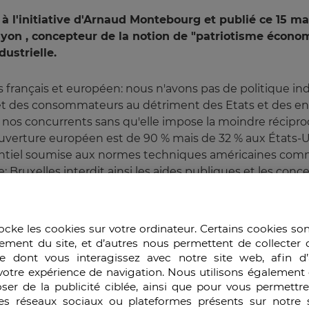
 à l'initiative d'Arnaud Montebourg et publié ce 15 m
on , concepteur de la notion de "patriotisme économ
ustrielle.
is français et européen: nous n'avons pas de politique ind
êt des consommateurs au détriment des Etats et des entre
nos concurrents sans qu'elle impose la moindre récipro
d'ouverture européen est de 90 % mais de 32 % aux États-U
entiel soumise aux normes techniques américaines comme
: Bruxelles interdit ainsi les aides publiques et les con
s la constitution de géants industriels.
nent plus aux français.
ocke les cookies sur votre ordinateur. Certains cookies so
 n'appartiennent plus aux français. 50 % des entreprises 
ement du site, et d’autres nous permettent de collecter 
t détenu par des acteurs étrangers. L'absence de fonds de
e dont vous interagissez avec notre site web, afin d’
votre expérience de navigation. Nous utilisons également 
accélèrent le mouvement, alors que le niveau de l'impôt su
ser de la publicité ciblée, ainsi que pour vous permettr
es réseaux sociaux ou plateformes présents sur notre s