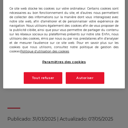
31 mars'25
Ce site web stocke les cookies sur votre ordinateur. Certains cookies sont
nécessaires au bon fonctionnement du site, et d’autres nous permettent
de collecter des informations sur la manière dont vous interagissez avec
notre site web, afin d’améliorer et de personnaliser votre expérience de
Assemblée Nationale :
navigation. Nous utilisons également des cookies afin de vous proposer de
la publicité ciblée, ainsi que pour vous permettre de partager du contenu
Christian Harbulot
sur les réseaux sociaux ou plateformes présents sur notre site. Enfin, nous
utilisons des cookies, émis par nous ou par nos prestataires afin d’analyser
auditionné par la
et de mesurer l’audience sur ce site web. Pour en savoir plus sur les
cookies que nous utilisons, consultez notre politique de gestion des
Commission sur la
cookies
Politique d'utilisation des cookies
réindustrialisation de la
Paramètres des cookies
France
Tout refuser
Autoriser
Publicado:
31/03/2025
|
Actualizado:
07/05/2025