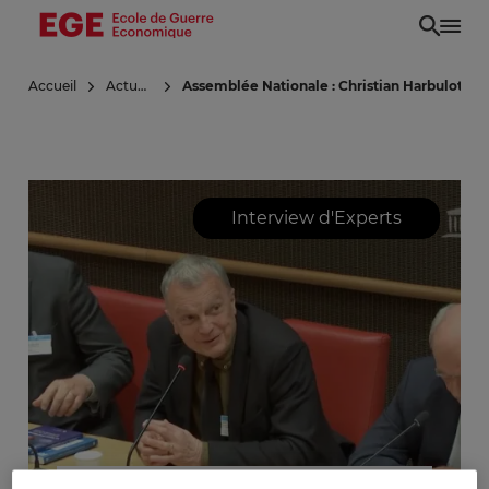
Aller
au
contenu
Accueil
Actualités
Assemblée Nationale : Christian Harbulot audi
principal
Interview d'Experts