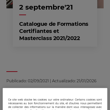
2 septembre'21
Catalogue de Formations
Certifiantes et
Masterclass 2021/2022
Publicado:
02/09/2021
|
Actualizado:
21/01/2026
En créant un programme de masterclass et de
Ce site web stocke les cookies sur votre ordinateur. Certains cookies sont
certifiantes, l’EGE répond à un besoin
nécessaires au bon fonctionnement du site, et d’autres nous permettent
de collecter des informations sur la manière dont vous interagissez avec
spécifique du monde de l’entreprise.
Le format