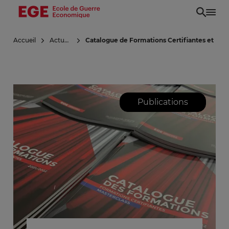
Aller
au
contenu
Accueil
Actualités
Catalogue de Formations Certifiantes et Mas
principal
Publications