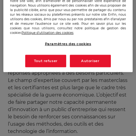
notre site web, afin d’améliorer et de personnaliser votre expérience de
des programmes courts permet de formaliser
navigation. Nous utilisons également des cookies afin de vous proposer de
la publicité ciblée, ainsi que pour vous permettre de partager du contenu
une offre sur les aspects méthodologiques du
sur les réseaux sociaux ou plateformes présents sur notre site. Enfin, nous
utilisons des cookies, émis par nous ou par nos prestataires afin d’analyser
management de l’information. L’expérience
et de mesurer l’audience sur ce site web. Pour en savoir plus sur les
acquise par l’EGE depuis 1997 nous donne les
cookies que nous utilisons, consultez notre politique de gestion des
cookies
Politique d'utilisation des cookies
moyens cognitifs et humains de relever ce
nouveau défi.
Paramètres des cookies
Cette démarche se différencie de nos formations
Tout refuser
Autoriser
initiales et exécutives. Il s’agit de donner des
réponses appropriées à des besoins particuliers.
Le champ d’expertise couvert par les masterclass
et les certifiantes est plus large que le cadre très
spécialisé de la guerre économique. L’objectif est
de faire partager notre capacité permanente
d’innovation à un public d’entreprise qui ressent
le besoin de renforcer ses connaissances sur
l’usage des méthodes, des outils et des
technologie de l’information.