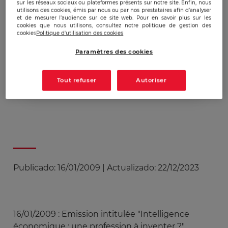
sur les réseaux sociaux ou plateformes présents sur notre site. Enfin, nous
16 janvier'09
utilisons des cookies, émis par nous ou par nos prestataires afin d’analyser
et de mesurer l’audience sur ce site web. Pour en savoir plus sur les
cookies que nous utilisons, consultez notre politique de gestion des
cookies
Politique d'utilisation des cookies
Christian Harbulot dans
Paramètres des cookies
"Ca vous regarde" sur la
chaîne parlementaire
Tout refuser
Autoriser
Publicado:
16/01/2009
|
Actualizado:
22/12/2023
16/01/2009 : Emission intitulée "Intelligence
économique : une profession à inventer ?"