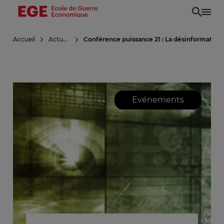
Aller
au
contenu
Accueil
Actualités
Conférence puissance 21 : La désinformation e
principal
Evénements