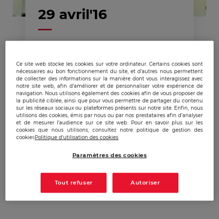
29 avril'16
Conférence Puissance 21 :
La géopolitique du
Ce site web stocke les cookies sur votre ordinateur. Certains cookies sont
nécessaires au bon fonctionnement du site, et d’autres nous permettent
Vatican par Jean-Baptiste
de collecter des informations sur la manière dont vous interagissez avec
notre site web, afin d’améliorer et de personnaliser votre expérience de
Noé
navigation. Nous utilisons également des cookies afin de vous proposer de
la publicité ciblée, ainsi que pour vous permettre de partager du contenu
sur les réseaux sociaux ou plateformes présents sur notre site. Enfin, nous
utilisons des cookies, émis par nous ou par nos prestataires afin d’analyser
et de mesurer l’audience sur ce site web. Pour en savoir plus sur les
cookies que nous utilisons, consultez notre politique de gestion des
cookies
Politique d'utilisation des cookies
Paramètres des cookies
Publicado:
29/04/2016
|
Actualizado:
01/03/2024
Tout refuser
Autoriser