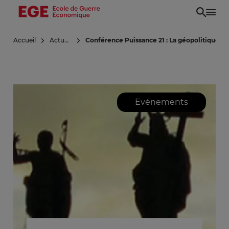
Aller
au
contenu
Accueil
Actualités
Conférence Puissance 21 : La géopolitique du
principal
Evénements