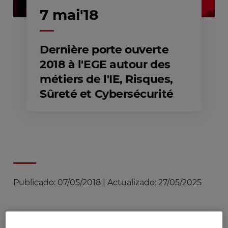
7 mai'18
Dernière porte ouverte
2018 à l'EGE autour des
métiers de l'IE, Risques,
Sûreté et Cybersécurité
Publicado:
07/05/2018
|
Actualizado:
27/05/2025