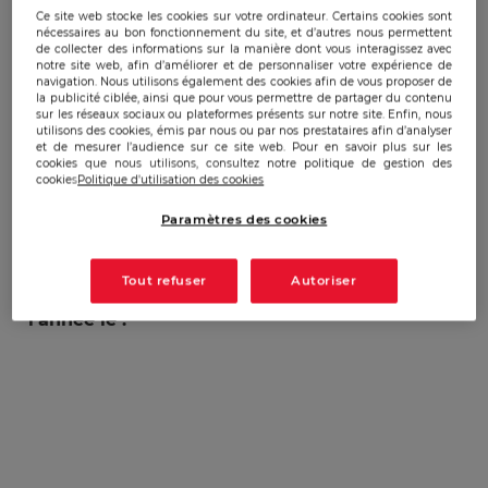
Ce site web stocke les cookies sur votre ordinateur. Certains cookies sont
La 21ème promotion SIE (
Stratégie et
nécessaires au bon fonctionnement du site, et d’autres nous permettent
de collecter des informations sur la manière dont vous interagissez avec
Intelligence Economique
), les étudiants du
M1
notre site web, afin d’améliorer et de personnaliser votre expérience de
RIE
, les promotions exécutives MSIE
navigation. Nous utilisons également des cookies afin de vous proposer de
la publicité ciblée, ainsi que pour vous permettre de partager du contenu
(
Management Stratégique et Intelligence
sur les réseaux sociaux ou plateformes présents sur notre site. Enfin, nous
utilisons des cookies, émis par nous ou par nos prestataires afin d’analyser
Economique
) et MRSIC (
Management des
et de mesurer l’audience sur ce site web. Pour en savoir plus sur les
Risques, Sûreté Internationale et
cookies que nous utilisons, consultez notre politique de gestion des
cookies
Politique d'utilisation des cookies
Cybersécurité
), le corps professoral et le
réseau des anciens AEGE
sont heureux de
Paramètres des cookies
vous convier à la DERNIERE Porte Ouverte
"Métiers et débouchés en Intelligence
Tout refuser
Autoriser
Economique, Risques, Sûreté et Cyber" de
l'année le :