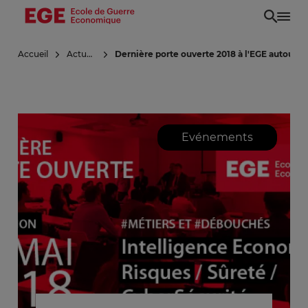
Aller
au
contenu
Accueil
Actualités
Dernière porte ouverte 2018 à l'EGE autour de
principal
Evénements