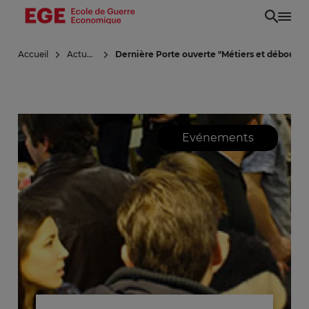
Aller
au
contenu
Accueil
Actualités
Dernière Porte ouverte "Métiers et débouchés
principal
Evénements