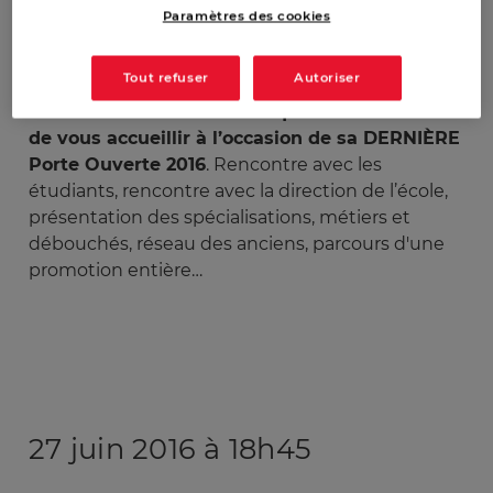
Paramètres des cookies
Tout refuser
Autoriser
L’Ecole de Guerre Economique est heureuse
de vous accueillir à l’occasion de sa DERNIÈRE
Porte Ouverte 2016
. Rencontre avec les
étudiants, rencontre avec la direction de l’école,
présentation des spécialisations, métiers et
débouchés, réseau des anciens, parcours d'une
promotion entière…
27
juin 2016 à 18h45