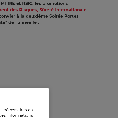
e M1 RIE et RSIC, les promotions
nt des Risques, Sûreté Internationale
onvier à la deuxième Soirée Portes
é" de l'année le :
nt nécessaires au
des informations