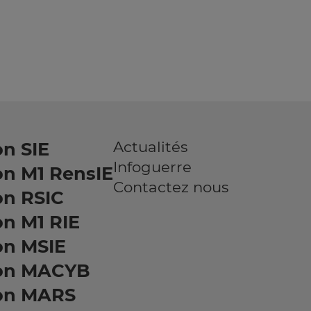
Actualités
n SIE
Infoguerre
on M1 RensIE
Contactez nous
on RSIC
n M1 RIE
on MSIE
on MACYB
on MARS