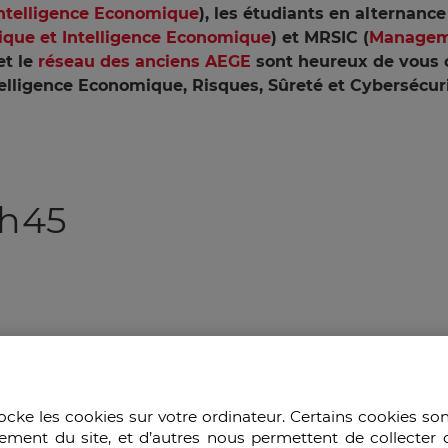
Intelligence Economique
), les étudiants en alternanc
que et Intelligence Economique
) et MRSIC (
Manageme
et le
réseau des anciens AEGE
sont heureux de vous c
lligence Economique, Risques, Sûreté et Cybersécurit
8h45
ocke les cookies sur votre ordinateur. Certains cookies so
ement du site, et d’autres nous permettent de collecter 