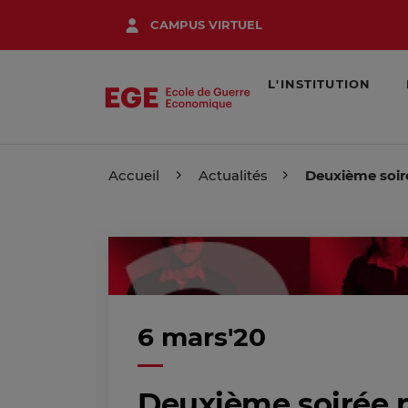
Aller
CAMPUS VIRTUEL
au
contenu
principal
L'INSTITUTION
Accueil
Actualités
Deuxième soiré
6 mars'20
Deuxième soirée 