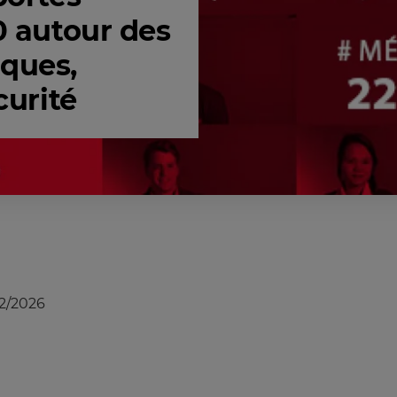
0 autour des
sques,
curité
2/2026