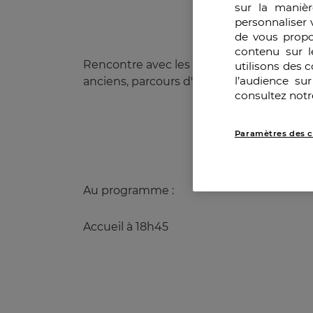
sur la manièr
personnaliser 
de vous propo
contenu sur l
Rencontre avec les étudiants, rencontre a
utilisons des 
l’audience su
anciens, parcours d'une promotion entiè
consultez notr
Paramètres des c
Au programme :
Accueil à 18h45