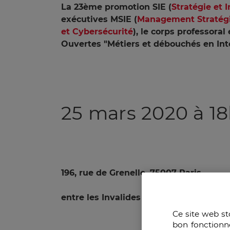
La 23ème promotion SIE (
Stratégie et 
exécutives MSIE (
Management Stratégi
et Cybersécurité
), le corps professoral 
Ouvertes "Métiers et débouchés en Inte
25
mars 2020 à 1
196, rue de Grenelle, 75007 Paris
entre les Invalides et l'Ecole Militaire
Ce site web st
bon fonctionn