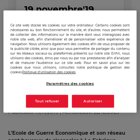
19 novembre'19
Ce site web stocke les cookies sur votre ordinateur. Certains cookies sont
L’Ecole de Guerre
nécessaires au bon fonctionnement du site, et d’autres nous permettent
de collecter des informations sur la manière dont vous interagissez avec
Economique partenaire
notre site web, afin d’améliorer et de personnaliser votre expérience de
navigation. Nous utilisons également des cookies afin de vous proposer de
de La Fabrique Défense
la publicité ciblée, ainsi que pour vous permettre de partager du contenu
sur les réseaux sociaux ou plateformes présents sur notre site. Enfin, nous
1ère édition
utilisons des cookies, émis par nous ou par nos prestataires afin d’analyser
et de mesurer l’audience sur ce site web. Pour en savoir plus sur les
cookies que nous utilisons, consultez notre politique de gestion des
cookies
Politique d'utilisation des cookies
Paramètres des cookies
Tout refuser
Autoriser
Publicado:
19/11/2019
|
Actualizado:
22/12/2023
L’Ecole de Guerre Economique et son réseau