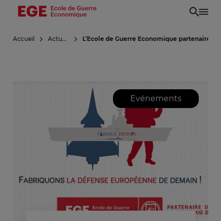
Aller
au
contenu
Accueil
Actualités
L’Ecole de Guerre Economique partenaire de 
principal
Evénements