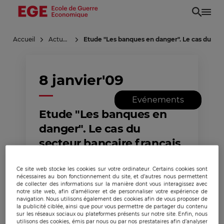
Aller
au
contenu
Accueil
Actualités
Etude "Les banques en danger". Le cas du sec
principal
8 janvier'09
Evénements
Etude "Les banques en
danger". Le cas du
secteur bancaire français
: recommandations
stratégiques.
Ce site web stocke les cookies sur votre ordinateur. Certains cookies sont
nécessaires au bon fonctionnement du site, et d’autres nous permettent
de collecter des informations sur la manière dont vous interagissez avec
notre site web, afin d’améliorer et de personnaliser votre expérience de
navigation. Nous utilisons également des cookies afin de vous proposer de
la publicité ciblée, ainsi que pour vous permettre de partager du contenu
sur les réseaux sociaux ou plateformes présents sur notre site. Enfin, nous
utilisons des cookies, émis par nous ou par nos prestataires afin d’analyser