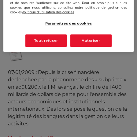
et de mesurer l’audience sur ce site web. Pour en savoir plus sur les
cookies que nous utilisons, consultez notre politique de gestion des
cookies
Politique d'utilisation des cookies
Publicado:
08/01/2009
|
Actualizado:
22/12/2023
Paramètres des cookies
Tout refuser
Autoriser
07/01/2009 : Depuis la crise financière
déclenchée par le phénomène des « subprime »
en août 2007, le FMI avançait le chiffre de 1400
milliards de dollars de perte pour l'ensemble des
acteurs économiques et institutionnels
internationaux. Dés lors se pose la question de la
légitimité des banques dans la gestion de leurs
activités.