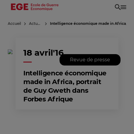
Aller
au
contenu
Accueil
Actualités
Intelligence économique made in Africa, por
principal
18 avril'16
Revue de presse
Intelligence économique
made in Africa, portrait
de Guy Gweth dans
Forbes Afrique