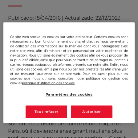
Publicado:
18/04/2016
|
Actualizado:
22/12/2023
Ce site web stocke les cookies sur votre ordinateur. Certains cookies sont
nécessaires au bon fonctionnement du site, et d’autres nous permettent
de collecter des informations sur la manière dont vous interagissez avec
notre site web, afin d’améliorer et de personnaliser votre expérience de
Guy Gweth, enseignant EGE et diplômé de
navigation. Nous utilisons également des cookies afin de vous proposer de
la publicité ciblée, ainsi que pour vous permettre de partager du contenu
l’EGE, fondateur de
Knowdys Consulting
sur les réseaux sociaux ou plateformes présents sur notre site. Enfin, nous
Group
, auteur de «#Moi président», accorde un
utilisons des cookies, émis par nous ou par nos prestataires afin d’analyser
et de mesurer l’audience sur ce site web. Pour en savoir plus sur les
entretien à Forbes Afrique. Il y fait un bel
cookies que nous utilisons, consultez notre politique de gestion des
hommage à notre Ecole.
cookies
Politique d'utilisation des cookies
Paramètres des cookies
Tout refuser
Autoriser
Tournant décisif
Son entrée à l’École de guerre économique de
Paris, où il deviendra enseignant neuf ans plus