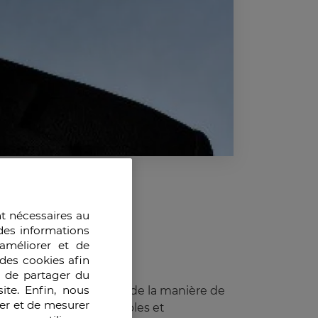
nt nécessaires au
des informations
améliorer et de
des cookies afin
e de partager du
ite. Enfin, nous
mps de paix : il s’agit de la manière de
ser et de mesurer
 Harbulot cite des exemples et