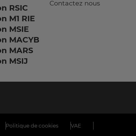
Contactez nous
on RSIC
n M1 RIE
on MSIE
on MACYB
on MARS
on MSIJ
Politique de cookies
VAE