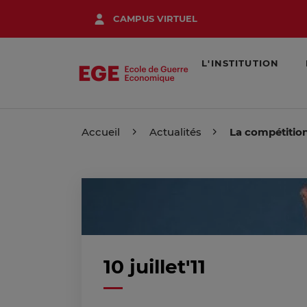
Aller
CAMPUS VIRTUEL
au
contenu
principal
L'INSTITUTION
Accueil
Actualités
La compétition
10 juillet'11