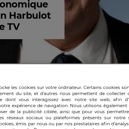
conomique
an Harbulot
se TV
ocke les cookies sur votre ordinateur. Certains cookies so
ement du site, et d’autres nous permettent de collecter 
2026
e dont vous interagissez avec notre site web, afin d’
votre expérience de navigation. Nous utilisons également 
ser de la publicité ciblée, ainsi que pour vous permettr
es réseaux sociaux ou plateformes présents sur notre s
aborde tout d’abord la notion de guerre économique en te
cookies, émis par nous ou par nos prestataires afin d’analy
es stratégies. Pour illustrer cette définition, Christian