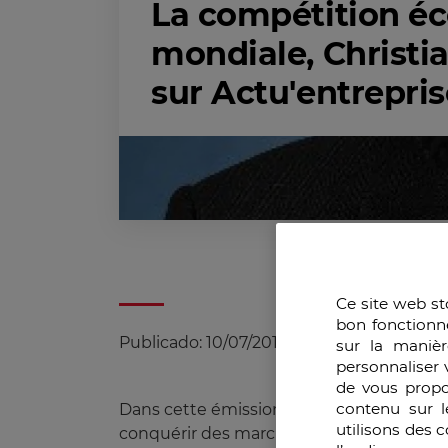
La compétition é
mondiale, Christi
sur Actu'entrepri
Ce site web st
bon fonctionn
Publicado:
10/07/2011
|
Actualizado:
11/02/
sur la manièr
personnaliser 
de vous propo
contenu sur l
Dans cette émission, Christian Harbulot 
utilisons des 
conquérir des marchés en utilisant certain