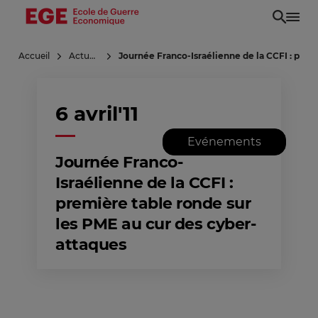
Aller
au
contenu
Accueil
Actualités
Journée Franco-Israélienne de la CCFI : prem
principal
6 avril'11
Evénements
Journée Franco-
Israélienne de la CCFI :
première table ronde sur
les PME au cur des cyber-
attaques