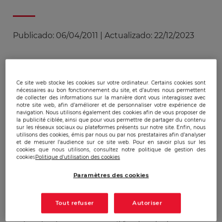
Publicado:
06/04/2011
|
Actualizado:
22/12/2023
Les PME au c?ur des cyber-attaques
Ce site web stocke les cookies sur votre ordinateur. Certains cookies sont
nécessaires au bon fonctionnement du site, et d’autres nous permettent
de collecter des informations sur la manière dont vous interagissez avec
La première table ronde avait pour thème cyber-
notre site web, afin d’améliorer et de personnaliser votre expérience de
navigation. Nous utilisons également des cookies afin de vous proposer de
attaques ciblées et guerre économique,
la publicité ciblée, ainsi que pour vous permettre de partager du contenu
sur les réseaux sociaux ou plateformes présents sur notre site. Enfin, nous
l'équipement des PME dans la ligne de mire. Elle
utilisons des cookies, émis par nous ou par nos prestataires afin d’analyser
réunissait Pascal Lointier, Président du CLUSIF,
et de mesurer l’audience sur ce site web. Pour en savoir plus sur les
cookies que nous utilisons, consultez notre politique de gestion des
Christian Harbulot, Directeur de l'Ecole de Guerre
cookies
Politique d'utilisation des cookies
Economique et Itzik Kotler, CTO de Security Art.
Paramètres des cookies
Pour Pascal Lointier, les équipements industriels
de production sont aujourd'hui la cible des
pirates informatiques, car ils sont accessibles par
Tout refuser
Autoriser
les réseaux. Par contre, les entreprises sont mal