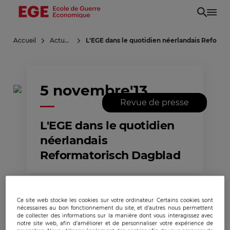
Aller
au
contenu
Accueil
Actualités
L'EGE dans le quotidien néerlandais Reforma
principal
5 novembre'13
Revue de presse
L'EGE dans le quotidien
néerlandais
Reformatorisch Dagblad
Ce site web stocke les cookies sur votre ordinateur. Certains cookies sont
nécessaires au bon fonctionnement du site, et d’autres nous permettent
de collecter des informations sur la manière dont vous interagissez avec
notre site web, afin d’améliorer et de personnaliser votre expérience de