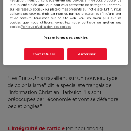
navigation. Nous utilisons également des cookies afin de vous proposer de
la publicité ciblée, ainsi que pour vous permettre de partager du contenu
Publicado:
05/11/2013
|
Actualizado:
22/12/2023
sur les réseaux sociaux ou plateformes présents sur notre site. Enfin, nous
utilisons des cookies, émis par nous ou par nos prestataires afin d’analyser
et de mesurer l’audience sur ce site web. Pour en savoir plus sur les
cookies que nous utilisons, consultez notre politique de gestion des
cookies
Politique d'utilisation des cookies
Interview de Christian Harbulot sur le
Paramètres des cookies
scandale de la surveillance des pays
européens par la NSA, publié le 1er novembre
Tout refuser
Autoriser
2013.
"Les Etats-Unis travaillent sur un nouveau type
de colonialisme", dit le spécialiste français de
l'information Christian Harbulot. "Ils sont
préoccupés par l'économie et vont se défendre
bec et ongles."
L'intégralité de l'article
(en néerlandais)