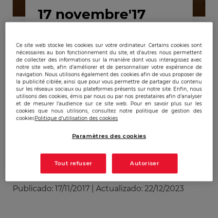
17 novembre'17
L’EGE partenaire des
Ce site web stocke les cookies sur votre ordinateur. Certains cookies sont
nécessaires au bon fonctionnement du site, et d’autres nous permettent
2èmes Rencontres
de collecter des informations sur la manière dont vous interagissez avec
notre site web, afin d’améliorer et de personnaliser votre expérience de
Parlementaires de
navigation. Nous utilisons également des cookies afin de vous proposer de
la publicité ciblée, ainsi que pour vous permettre de partager du contenu
l'Intelligence Economique
sur les réseaux sociaux ou plateformes présents sur notre site. Enfin, nous
utilisons des cookies, émis par nous ou par nos prestataires afin d’analyser
et Stratégique
et de mesurer l’audience sur ce site web. Pour en savoir plus sur les
cookies que nous utilisons, consultez notre politique de gestion des
cookies
Politique d'utilisation des cookies
Paramètres des cookies
Tout refuser
Autoriser
Publicado:
17/11/2017
|
Actualizado:
22/12/2023