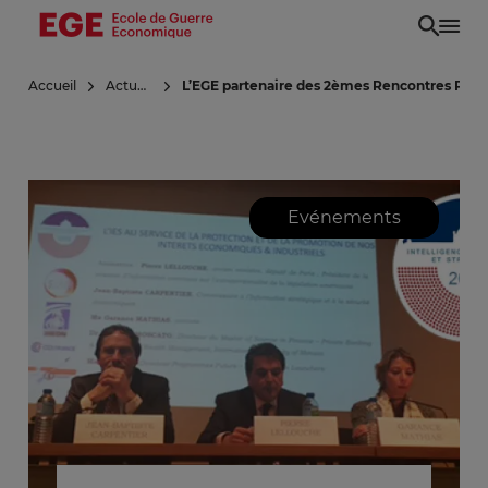
Aller
au
contenu
Accueil
Actualités
L’EGE partenaire des 2èmes Rencontres Parl
principal
Evénements