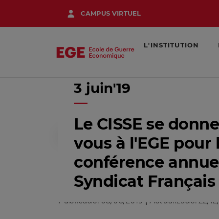
Aller
CAMPUS VIRTUEL
au
contenu
principal
L'INSTITUTION
3 juin'19
Accueil
Actualités
Le CISSE se do
Le CISSE se donne
vous à l'EGE pour 
conférence annue
Syndicat Français 
Publicado:
03/06/2019
|
Actualizado:
22/12