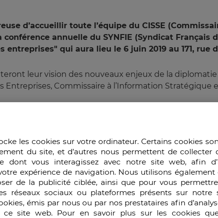
use d’accueillir toute l’équipe du CISSE (Commissaire
a conférence annuelle du SYNFIE (Syndicat Français de
entreprises" qui aura lieu le 6 juin 2019 au 171, rue d
teront leur vision des nouveaux enjeux de la diplomati
es Entreprises, Commissaire à l’Information Stratégique 
et secrétaire général au SISSE;
vice au SISSE;
sadeur, associé senior de ESL NETWORK.
ocke les cookies sur votre ordinateur. Certains cookies so
ement du site, et d’autres nous permettent de collecter 
 précisée prochainement.
e dont vous interagissez avec notre site web, afin d’
votre expérience de navigation. Nous utilisons également 
ser de la publicité ciblée, ainsi que pour vous permettr
es réseaux sociaux ou plateformes présents sur notre s
cookies, émis par nous ou par nos prestataires afin d’analy
r ce site web. Pour en savoir plus sur les cookies que