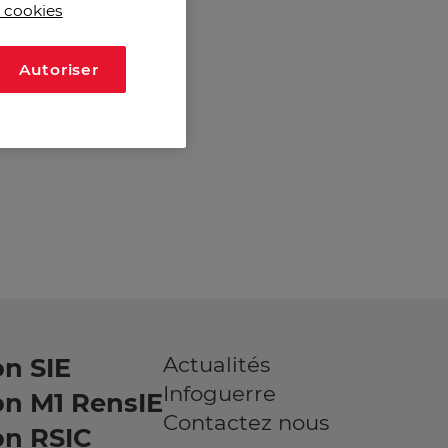
s cookies
Autoriser
Actualités
n SIE
Infoguerre
on M1 RensIE
Contactez nous
on RSIC