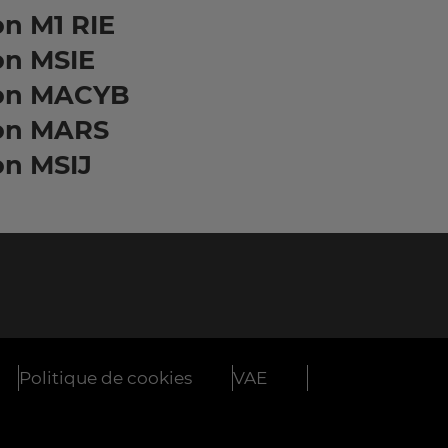
n M1 RIE
on MSIE
on MACYB
on MARS
on MSIJ
Politique de cookies
VAE