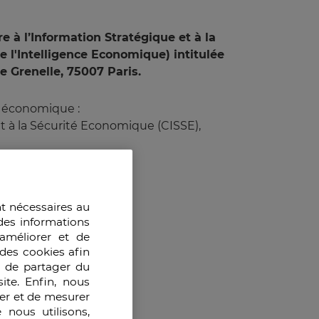
 à l’Information Stratégique et à la
 l'Intelligence Economique) intitulée
e Grenelle, 75007 Paris.
e économique :
et à la Sécurité Economique (CISSE),
nt nécessaires au
des informations
améliorer et de
des cookies afin
e de partager du
ite. Enfin, nous
ser et de mesurer
 nous utilisons,