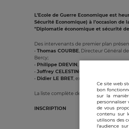
L’Ecole de Guerre Economique est heure
Sécurité Economique) à l’occasion de l
"Diplomatie économique et sécurité des 
Des intervenants de premier plan présen
•
Thomas COURBE
, Directeur Général d
Bercy;
•
Philippe DREVIN
, administrateur civil 
•
Joffrey CELESTIN-URBAIN
, Chef du ser
•
Didier LE BRET
, ex CNR, ancien ambas
Ce site web st
bon fonctionn
La liste complète des intervenants sera
sur la manièr
personnaliser 
de vous propo
INSCRIPTION
contenu sur l
utilisons des 
l’audience su