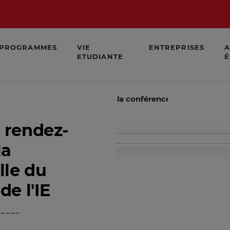
PROGRAMMES
VIE
ENTREPRISES
A
ETUDIANTE
É
nne rendez-vous à l'EGE pour la conférence annuelle du Syn
 rendez-
la
lle du
de l'IE
/2023