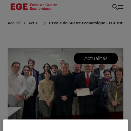
Aller
au
contenu
Accueil
Actualités
L'Ecole de Guerre Economique – EGE est heu
principal
Actualités