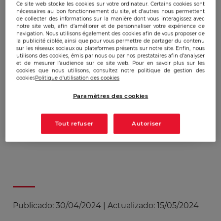
Ce site web stocke les cookies sur votre ordinateur. Certains cookies sont
30 avril'24
nécessaires au bon fonctionnement du site, et d’autres nous permettent
de collecter des informations sur la manière dont vous interagissez avec
notre site web, afin d’améliorer et de personnaliser votre expérience de
navigation. Nous utilisons également des cookies afin de vous proposer de
la publicité ciblée, ainsi que pour vous permettre de partager du contenu
L'Ecole de Guerre
sur les réseaux sociaux ou plateformes présents sur notre site. Enfin, nous
utilisons des cookies, émis par nous ou par nos prestataires afin d’analyser
Economique – EGE est
et de mesurer l’audience sur ce site web. Pour en savoir plus sur les
cookies que nous utilisons, consultez notre politique de gestion des
heureuse de décerner le
cookies
Politique d'utilisation des cookies
diplôme de "Docteur
Paramètres des cookies
Honoris Causa", à Jean-
François BIANCHI
Tout refuser
Autoriser
Publicado:
30/04/2024
|
Actualizado:
15/05/2024