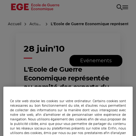
Aller
au
contenu
Accueil
Actualités
L'Ecole de Guerre Economique représentée 
principal
28 juin'10
Evénements
L'Ecole de Guerre
Economique représentée
au comité des experts du
CSFRS
Ce site web stocke les cookies sur votre ordinateur. Certains cookies sont
nécessaires au bon fonctionnement du site, et d’autres nous permettent
de collecter des informations sur la manière dont vous interagissez avec
notre site web, afin d’améliorer et de personnaliser votre expérience de
navigation. Nous utilisons également des cookies afin de vous proposer de
la publicité ciblée, ainsi que pour vous permettre de partager du contenu
sur les réseaux sociaux ou plateformes présents sur notre site. Enfin, nous
utilisons des cookies, émis par nous ou par nos prestataires afin d’analyser