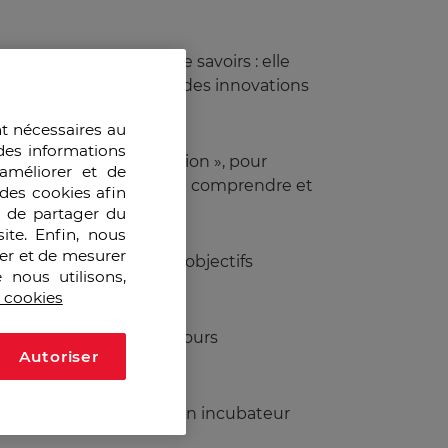
 simple acquisition de savoirs : elle
tation. Chaque année, des innovations
nt nécessaires au
des informations
e de valeur de l’information », pour
améliorer et de
ofessionnels capables de comprendre et
des cookies afin
e de partager du
ite. Enfin, nous
ser et de mesurer
jets professionnels et objectifs
 nous utilisons,
s cookies
s horizons, avec des parcours
Autoriser
truction de l’avenir », un incubateur