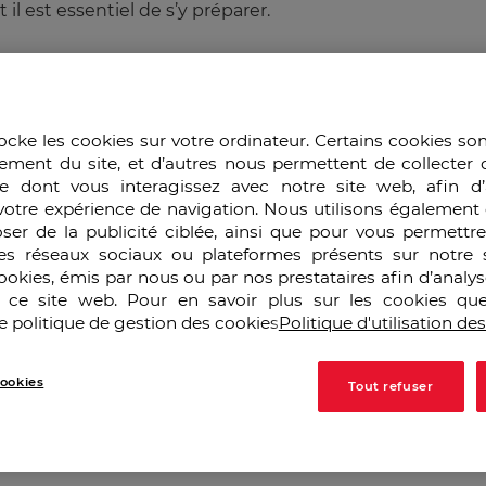
 il est essentiel de s’y préparer.
te évolution, l’EGE propose une formation qui dépasse la
ter aux défis d’un monde économique en perpétuelle mu
ichissent la pédagogie.
ocke les cookies sur votre ordinateur. Certains cookies so
ement du site, et d’autres nous permettent de collecter 
triser les connaissances, mais « s’inscrire dans une chaîn
e dont vous interagissez avec notre site web, afin d’
nnement de plus en plus compétitif. L’EGE forme des pr
votre expérience de navigation. Nous utilisons également 
 une approche globale et tactique.
ser de la publicité ciblée, ainsi que pour vous permettr
es réseaux sociaux ou plateformes présents sur notre s
cookies, émis par nous ou par nos prestataires afin d’analy
’accompagnement. Chaque étudiant est soutenu dans ses pro
r ce site web. Pour en savoir plus sur les cookies que
 son métier.
e politique de gestion des cookies
Politique d'utilisation de
 grâce à la « diversité des profils »: des étudiants de tou
ookies
Tout refuser
nt un véritable écosystème d’apprentissage dynamique.
r apprendre ce qui existe déjà, mais un « terrain de cons