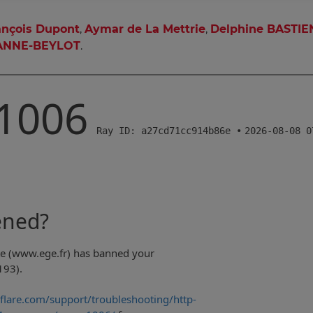
ançois Dupont
,
Aymar de La Mettrie
,
Delphine BASTIE
EANNE-BEYLOT
.