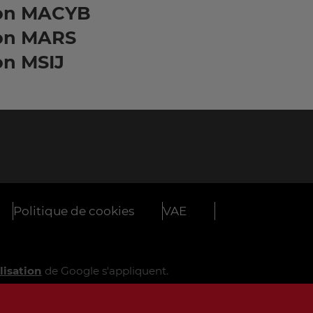
on MACYB
on MARS
on MSIJ
Politique de cookies
VAE
lisation
de Google s'appliquent.