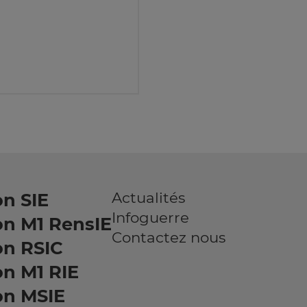
Actualités
n SIE
Infoguerre
on M1 RensIE
Contactez nous
on RSIC
n M1 RIE
on MSIE