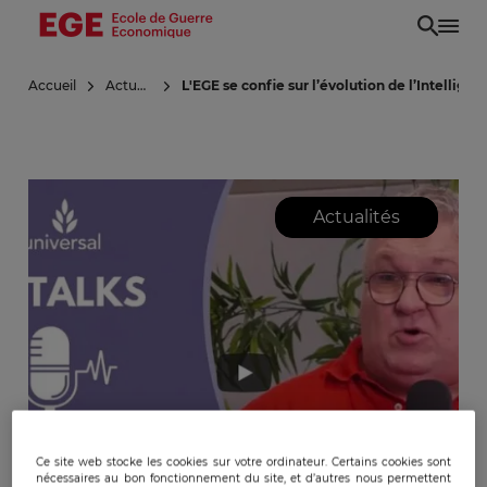
Aller
au
contenu
Accueil
Actualités
L'EGE se confie sur l’évolution de l’Intell
principal
Actualités
Ce site web stocke les cookies sur votre ordinateur. Certains cookies sont
nécessaires au bon fonctionnement du site, et d’autres nous permettent