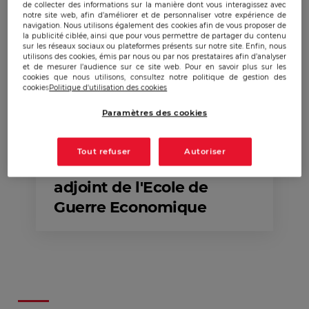
de collecter des informations sur la manière dont vous interagissez avec
28 juin'24
notre site web, afin d’améliorer et de personnaliser votre expérience de
navigation. Nous utilisons également des cookies afin de vous proposer de
la publicité ciblée, ainsi que pour vous permettre de partager du contenu
sur les réseaux sociaux ou plateformes présents sur notre site. Enfin, nous
utilisons des cookies, émis par nous ou par nos prestataires afin d’analyser
L'EGE se confie sur
et de mesurer l’audience sur ce site web. Pour en savoir plus sur les
cookies que nous utilisons, consultez notre politique de gestion des
l’évolution de
cookies
Politique d'utilisation des cookies
l’Intelligence Économique
Paramètres des cookies
dans l’enseignement
supérieur avec Charles
Tout refuser
Autoriser
PAHLAWAN, directeur
adjoint de l'Ecole de
Guerre Economique