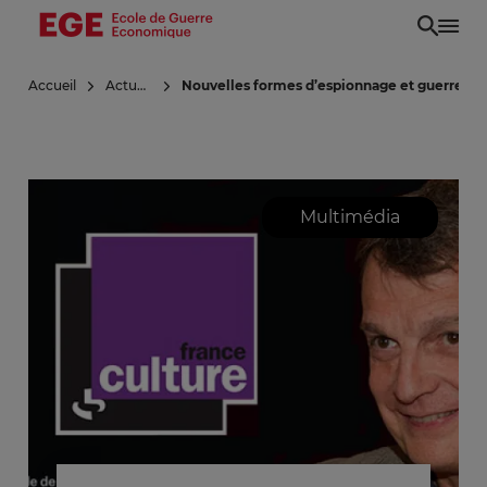
Aller
au
contenu
Accueil
Actualités
Nouvelles formes d’espionnage et guerre éc
principal
Multimédia