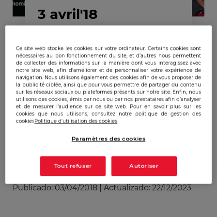
3 avril'18
Nouvelles formes
Ce site web stocke les cookies sur votre ordinateur. Certains cookies sont
nécessaires au bon fonctionnement du site, et d’autres nous permettent
d’espionnage et guerre
de collecter des informations sur la manière dont vous interagissez avec
notre site web, afin d’améliorer et de personnaliser votre expérience de
économique avec
navigation. Nous utilisons également des cookies afin de vous proposer de
la publicité ciblée, ainsi que pour vous permettre de partager du contenu
Christian Harbulot sur
sur les réseaux sociaux ou plateformes présents sur notre site. Enfin, nous
utilisons des cookies, émis par nous ou par nos prestataires afin d’analyser
France Culture
et de mesurer l’audience sur ce site web. Pour en savoir plus sur les
cookies que nous utilisons, consultez notre politique de gestion des
cookies
Politique d'utilisation des cookies
Paramètres des cookies
Tout refuser
Autoriser
Publicado:
03/04/2018
|
Actualizado:
22/12/2023