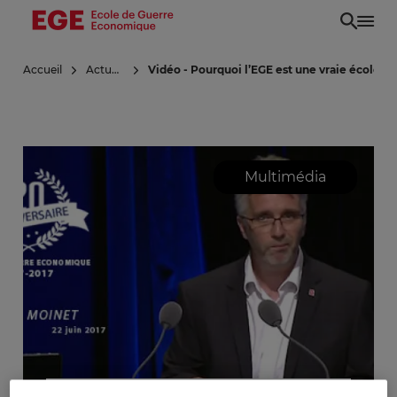
Aller
au
contenu
Accueil
Actualités
Vidéo - Pourquoi l’EGE est une vraie école, d
principal
Multimédia