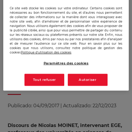
4 septembre'17
Ce site web stocke les cookies sur votre ordinateur. Certains cookies sont
nécessaires au bon fonctionnement du site, et d’autres nous permettent
de collecter des informations sur la manière dont vous interagissez avec
notre site web, afin d’améliorer et de personnaliser votre expérience de
navigation. Nous utilisons également des cookies afin de vous proposer de
Vidéo - Pourquoi l’EGE est
la publicité ciblée, ainsi que pour vous permettre de partager du contenu
sur les réseaux sociaux ou plateformes présents sur notre site. Enfin, nous
une vraie école, discours
utilisons des cookies, émis par nous ou par nos prestataires afin d’analyser
et de mesurer l’audience sur ce site web. Pour en savoir plus sur les
de Nicolas Moinet pour
cookies que nous utilisons, consultez notre politique de gestion des
les 20 ans de l'EGE
cookies
Politique d'utilisation des cookies
Paramètres des cookies
Tout refuser
Autoriser
Publicado:
04/09/2017
|
Actualizado:
22/12/2023
Discours de Nicolas MOINET, intervenant EGE,