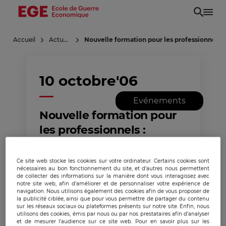
Aller
au
contenu
Accueil
Actualités
Nouvelle formation pour les professionnels 
principal
10 octobre'06
Evénements
Nouvelle formation pour
les professionnels :
développement sur les
marchés asiatiques
Ce site web stocke les cookies sur votre ordinateur. Certains cookies sont
nécessaires au bon fonctionnement du site, et d’autres nous permettent
de collecter des informations sur la manière dont vous interagissez avec
notre site web, afin d’améliorer et de personnaliser votre expérience de
navigation. Nous utilisons également des cookies afin de vous proposer de
la publicité ciblée, ainsi que pour vous permettre de partager du contenu
sur les réseaux sociaux ou plateformes présents sur notre site. Enfin, nous
utilisons des cookies, émis par nous ou par nos prestataires afin d’analyser
et de mesurer l’audience sur ce site web. Pour en savoir plus sur les