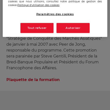
cookies que nous utilisons, consultez notre politique de gestion des
cookies
Politique d'utilisation des cookies
Publicado:
10/10/2006
|
Actualizado:
22/12/2023
Paramètres des cookies
Tout refuser
Autoriser
06/10/2006 : L'EGE lance une nouvelle formation
"Stratégie de Conquête des Marchés Asiatiques"
de janvier à mai 2007 avec Peer de Jong,
responsable du programme. Cette promotion
sera parainée par Steve Gentili, Président de la
Bred-Banque Populaire et Président du Forum
Francophone des Affaires.
Plaquette de la formation