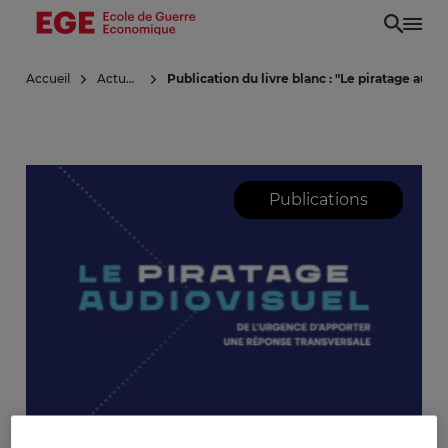
Aller
au
contenu
Accueil
Actualités
Publication du livre blanc : "Le piratage audi
principal
Publications