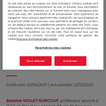
Ce site web stocke les cookies sur votre ordinateur. Certains cookies sont
2 juin'21
nécessaires au bon fonctionnement du site, et d’autres nous permettent
de collecter des informations sur la manière dont vous interagissez avec
notre site web, afin d’améliorer et de personnaliser votre expérience de
navigation. Nous utilisons également des cookies afin de vous proposer de
Publication du livre blanc
la publicité ciblée, ainsi que pour vous permettre de partager du contenu
sur les réseaux sociaux ou plateformes présents sur notre site. Enfin, nous
: "Le piratage audiovisuel :
utilisons des cookies, émis par nous ou par nos prestataires afin d’analyser
et de mesurer l’audience sur ce site web. Pour en savoir plus sur les
de l'urgence d'apporter
cookies que nous utilisons, consultez notre politique de gestion des
cookies
Politique d'utilisation des cookies
une réponse transversale"
Paramètres des cookies
Tout refuser
Autoriser
Publicado:
02/06/2021
|
Actualizado:
22/12/2023
Antoine VIOLET-SURCOUF
, professeur associé à