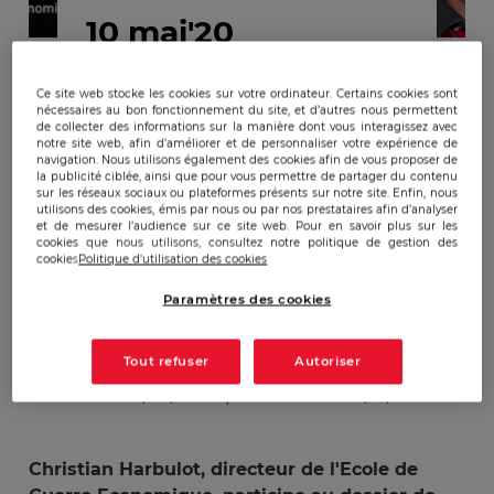
10 mai'20
Ce site web stocke les cookies sur votre ordinateur. Certains cookies sont
Quelle relation France-
nécessaires au bon fonctionnement du site, et d’autres nous permettent
de collecter des informations sur la manière dont vous interagissez avec
Chine après la pandémie
notre site web, afin d’améliorer et de personnaliser votre expérience de
navigation. Nous utilisons également des cookies afin de vous proposer de
du Covid-19 ? L'EGE sur
la publicité ciblée, ainsi que pour vous permettre de partager du contenu
sur les réseaux sociaux ou plateformes présents sur notre site. Enfin, nous
France Inter
utilisons des cookies, émis par nous ou par nos prestataires afin d’analyser
et de mesurer l’audience sur ce site web. Pour en savoir plus sur les
cookies que nous utilisons, consultez notre politique de gestion des
cookies
Politique d'utilisation des cookies
Paramètres des cookies
Tout refuser
Autoriser
Publicado:
10/05/2020
|
Actualizado:
22/12/2023
Christian Harbulot, directeur de l'Ecole de