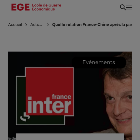
Aller
au
contenu
Accueil
Actualités
Quelle relation France-Chine après la pandém
principal
Evénements