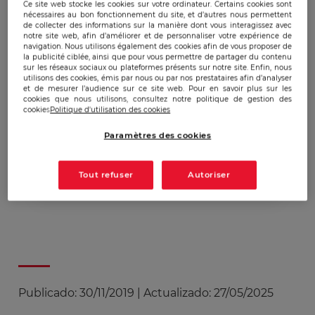
Ce site web stocke les cookies sur votre ordinateur. Certains cookies sont
30 novembre'19
nécessaires au bon fonctionnement du site, et d’autres nous permettent
de collecter des informations sur la manière dont vous interagissez avec
notre site web, afin d’améliorer et de personnaliser votre expérience de
navigation. Nous utilisons également des cookies afin de vous proposer de
la publicité ciblée, ainsi que pour vous permettre de partager du contenu
Rentrée de la 1ère
sur les réseaux sociaux ou plateformes présents sur notre site. Enfin, nous
utilisons des cookies, émis par nous ou par nos prestataires afin d’analyser
promotion Stratégies
et de mesurer l’audience sur ce site web. Pour en savoir plus sur les
cookies que nous utilisons, consultez notre politique de gestion des
d’Entreprise,
cookies
Politique d'utilisation des cookies
Gouvernance des
Paramètres des cookies
Organisations et
Résilience de l'EGE
Tout refuser
Autoriser
Publicado:
30/11/2019
|
Actualizado:
27/05/2025