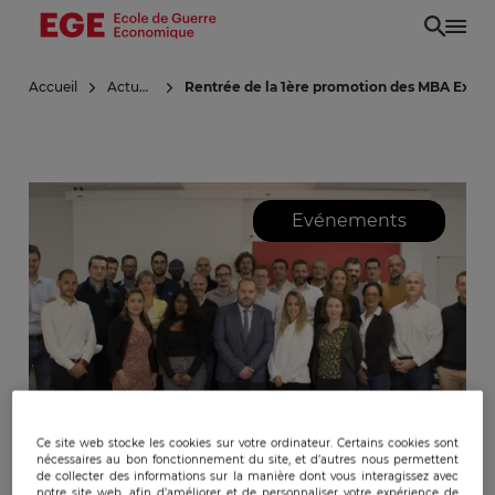
Aller
au
contenu
Accueil
Actualités
Rentrée de la 1ère promotion des MBA Exécu
principal
Evénements
Ce site web stocke les cookies sur votre ordinateur. Certains cookies sont
nécessaires au bon fonctionnement du site, et d’autres nous permettent
de collecter des informations sur la manière dont vous interagissez avec
notre site web, afin d’améliorer et de personnaliser votre expérience de