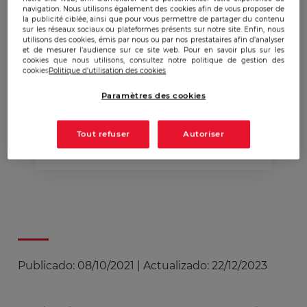
navigation. Nous utilisons également des cookies afin de vous proposer de
8 octobre'21
la publicité ciblée, ainsi que pour vous permettre de partager du contenu
sur les réseaux sociaux ou plateformes présents sur notre site. Enfin, nous
utilisons des cookies, émis par nous ou par nos prestataires afin d’analyser
et de mesurer l’audience sur ce site web. Pour en savoir plus sur les
cookies que nous utilisons, consultez notre politique de gestion des
Rentrée de la 1ère
cookies
Politique d'utilisation des cookies
promotion des MBA
Paramètres des cookies
Exécutifs MaCYB et MaRS
de l'Ecole de Guerre
Tout refuser
Autoriser
Economique
Publicado:
08/10/2021
|
Actualizado:
22/12/2023