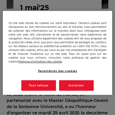
1 mai'25
Retour sur la Journée
Ce site web stocke les cookies sur votre ordinateur. Certains cookies sont
nécessaires au bon fonctionnement du site, et d’autres nous permettent
OSINT édition 2025
de collecter des informations sur la manière dont vous interagissez avec
notre site web, afin d’améliorer et de personnaliser votre expérience de
navigation. Nous utilisons également des cookies afin de vous proposer de
la publicité ciblée, ainsi que pour vous permettre de partager du contenu
sur les réseaux sociaux ou plateformes présents sur notre site. Enfin, nous
utilisons des cookies, émis par nous ou par nos prestataires afin d’analyser
et de mesurer l’audience sur ce site web. Pour en savoir plus sur les
cookies que nous utilisons, consultez notre politique de gestion des
cookies
Politique d'utilisation des cookies
Paramètres des cookies
Publicado:
01/05/2025
|
Actualizado:
22/05/2025
Tout refuser
Autoriser
Le Club OSINT & Veille de l’AEGE, en
partenariat avec le Master Géopolitique-Geoint
de la Sorbonne Université, a eu l’honneur
d’organiser ce mardi 29 avril 2025 la deuxième