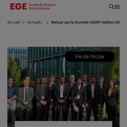
Aller
au
contenu
Accueil
Actualités
Retour sur la Journée OSINT édition 2025
principal
Vie de l'école