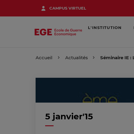
Aller
CAMPUS VIRTUEL
au
contenu
principal
L'INSTITUTION
Accueil
Actualités
Séminaire IE : 
5 janvier'15