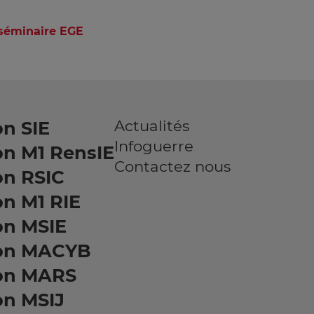
e séminaire EGE
Actualités
n SIE
Infoguerre
on M1 RensIE
Contactez nous
on RSIC
n M1 RIE
on MSIE
on MACYB
on MARS
on MSIJ