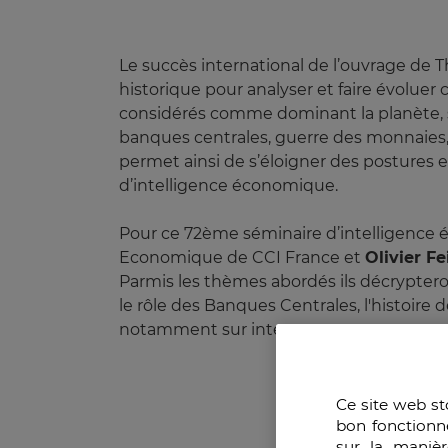
Le succès international de l’ouvrage de T
historique pour analyser et faire évolue
considérés comme dominant la planète, se
banques centrales, guerre des monnaies,
permet ainsi de s’éloigner des postures 
d’intelligence économique.
Pour ce 72ème séminaire d’intelligence 
Economique de CCI France et
Olivier Fe
Parmis les thèmes abordés ils décrypteron
le rôle des Banques Centrales, l'histoire d
notamment sur internet.
Ce site web st
bon fonctionn
sur la manièr