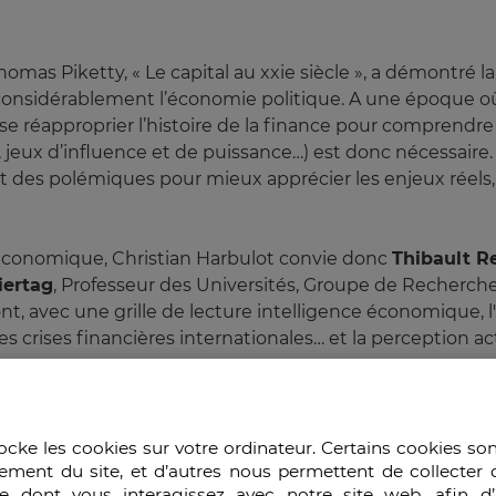
homas Piketty, « Le capital au xxie siècle », a démontré
r considérablement l’économie politique. A une époque où
 réapproprier l’histoire de la finance pour comprendre
 jeux d’influence et de puissance…) est donc nécessaire
et des polémiques pour mieux apprécier les enjeux réels
économique, Christian Harbulot convie donc
Thibault R
iertag
, Professeur des Universités, Groupe de Recherche 
t, avec une grille de lecture intelligence économique, 
es crises financières internationales… et la perception act
ocke les cookies sur votre ordinateur. Certains cookies so
ement du site, et d’autres nous permettent de collecter 
e dont vous interagissez avec notre site web, afin d’