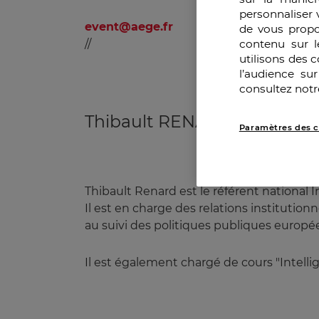
personnaliser 
event@aege.fr
de vous propo
//
contenu sur l
utilisons des 
l’audience su
consultez notr
Thibault RENARD
Paramètres des c
Thibault Renard est le référent national
Il est en charge des relations institution
au suivi des politiques publiques europée
Il est également chargé de cours "Intell