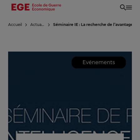
Aller
au
contenu
Accueil
Actualités
Séminaire IE : La recherche de l’avantage st
principal
Evénements