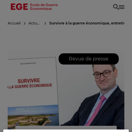
Aller
au
contenu
Accueil
Actualités
Survivre à la guerre économique, entretien 
principal
Revue de presse