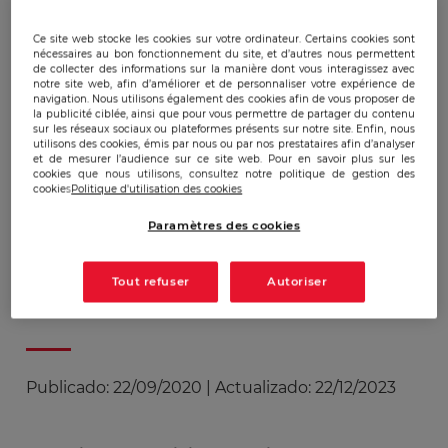
22 septembre'20
Ce site web stocke les cookies sur votre ordinateur. Certains cookies sont
nécessaires au bon fonctionnement du site, et d’autres nous permettent
de collecter des informations sur la manière dont vous interagissez avec
notre site web, afin d’améliorer et de personnaliser votre expérience de
Survivre à la guerre
navigation. Nous utilisons également des cookies afin de vous proposer de
la publicité ciblée, ainsi que pour vous permettre de partager du contenu
économique, entretien
sur les réseaux sociaux ou plateformes présents sur notre site. Enfin, nous
utilisons des cookies, émis par nous ou par nos prestataires afin d’analyser
avec Olivier de Maison
et de mesurer l’audience sur ce site web. Pour en savoir plus sur les
cookies que nous utilisons, consultez notre politique de gestion des
Rouge dans le Journal de
cookies
Politique d'utilisation des cookies
l'Economie
Paramètres des cookies
Tout refuser
Autoriser
Publicado:
22/09/2020
|
Actualizado:
22/12/2023