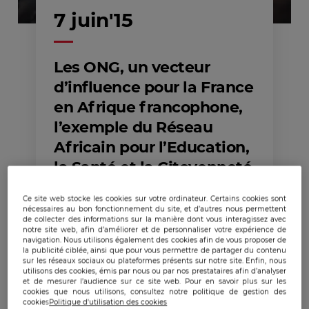
7 juin'15
Les ONG, un vecteur
d’influence pour la France
en Afrique francophone,
l’exemple du Réseau
Africain pour l’Education,
la Santé et la Citoyenneté
(RAES)
Ce site web stocke les cookies sur votre ordinateur. Certains cookies sont
nécessaires au bon fonctionnement du site, et d’autres nous permettent
de collecter des informations sur la manière dont vous interagissez avec
notre site web, afin d’améliorer et de personnaliser votre expérience de
navigation. Nous utilisons également des cookies afin de vous proposer de
la publicité ciblée, ainsi que pour vous permettre de partager du contenu
sur les réseaux sociaux ou plateformes présents sur notre site. Enfin, nous
utilisons des cookies, émis par nous ou par nos prestataires afin d’analyser
et de mesurer l’audience sur ce site web. Pour en savoir plus sur les
cookies que nous utilisons, consultez notre politique de gestion des
cookies
Politique d'utilisation des cookies
Publicado:
07/06/2015
|
Actualizado:
22/12/2023