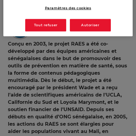
Paramètres des cookies
Tout refuser
Autoriser
Conçu en 2003, le projet RAES a été co-
développé par des équipes américaines et
sénégalaises dans le but de promouvoir des
outils de prévention en matière de santé, sous
la forme de contenus pédagogiques
multimédia. Dès le début, le projet a été
encouragé par le président Wade et a reçu
l'aide de scientifiques américains de l'UCLA,
Californie du Sud et Loyola Marymont, et le
soutien financier de l’UNSAID. Depuis ses
débuts en qualité d’ONG sénégalaise, en 2005,
les actions du RAES se sont élargies pour
aider les populations vivant au Mali, en