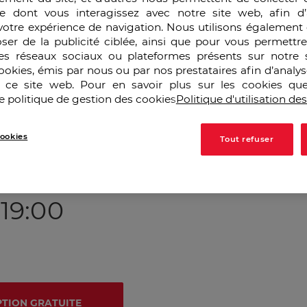
SIE (
Management Stratégique et Intelligence
e dont vous interagissez avec notre site web, afin d’
a Cybersécurité et Gouvernance des
votre expérience de navigation. Nous utilisons également 
et Intelligence Juridique
), MSIJ (
Management
ser de la publicité ciblée, ainsi que pour vous permettr
et MARS (
Management des Risques et Gestion
es réseaux sociaux ou plateformes présents sur notre s
cookies, émis par nous ou par nos prestataires afin d’analy
tifiantes, le corps professoral et le
réseau des
r ce site web. Pour en savoir plus sur les cookies que
er à la Soirée Portes Ouvertes "Métiers et
e politique de gestion des cookies
Politique d'utilisation de
 Risques, Sûreté, Renseignement et
ookies
Tout refuser
embre 2025
 19:00
PTION GRATUITE