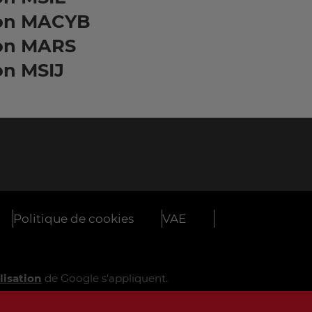
on MACYB
on MARS
on MSIJ
Politique de cookies
VAE
lisation
de Google s'appliquent.