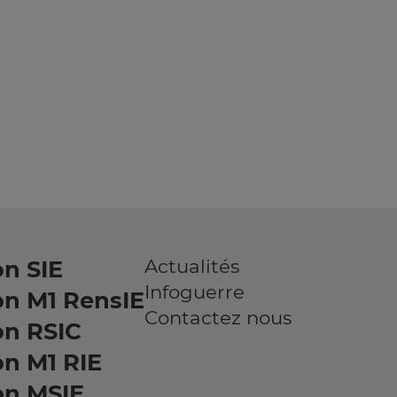
Actualités
n SIE
Infoguerre
on M1 RensIE
Contactez nous
on RSIC
n M1 RIE
on MSIE