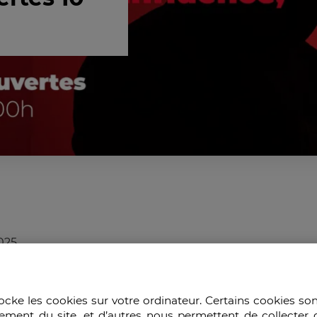
2025
 et Intelligence Economique
) et
M1
ocke les cookies sur votre ordinateur. Certains cookies so
e Économique
), les étudiants en alternance
M1
ement du site, et d’autres nous permettent de collecter 