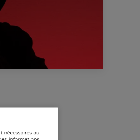
nt nécessaires au
des informations