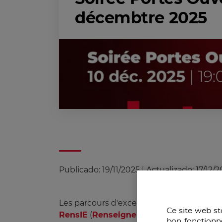
décembtre 2025
Publicado:
19/11/2025
|
Actualizado:
17/12/
Les parcours d'excellence SIE (
Stratégie
Ce site web st
RensIE
(
Renseignement et Intelligenc
bon fonctionn