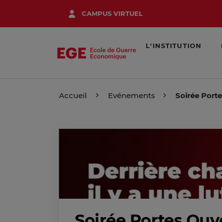
Aller
CAMPUS VIRTUEL
au
contenu
principal
L'INSTITUTION
Accueil
Evénements
Soirée Port
Soirée Portes Ouv