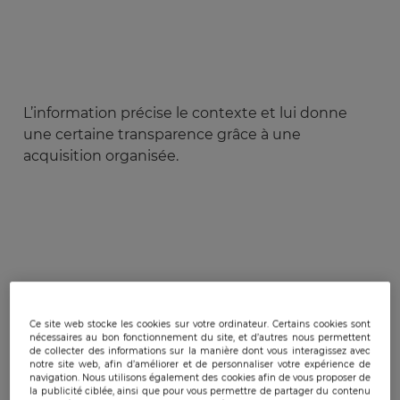
L’information précise le contexte et lui donne
une certaine transparence grâce à une
acquisition organisée.
Ce site web stocke les cookies sur votre ordinateur. Certains cookies sont
nécessaires au bon fonctionnement du site, et d’autres nous permettent
Elle permet ainsi de former la décision en
de collecter des informations sur la manière dont vous interagissez avec
notre site web, afin d’améliorer et de personnaliser votre expérience de
passant par un processus de synthèse
navigation. Nous utilisons également des cookies afin de vous proposer de
progressive mieux élaboré.
la publicité ciblée, ainsi que pour vous permettre de partager du contenu