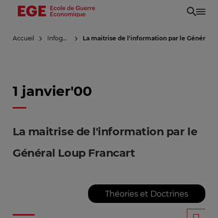
Aller
au
contenu
Accueil
Infoguerre
La maitrise de l'information par le Général L
principal
1 janvier'00
La maitrise de l'information par le
Général Loup Francart
Théories et Doctrines