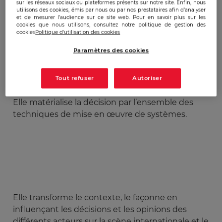
sur les réseaux sociaux ou plateformes présents sur notre site. Enfin, nous
utilisons des cookies, émis par nous ou par nos prestataires afin d’analyser
et de mesurer l’audience sur ce site web. Pour en savoir plus sur les
cookies que nous utilisons, consultez notre politique de gestion des
cookies
Politique d'utilisation des cookies
Paramètres des cookies
Tout refuser
Autoriser
Elle matérialise la décision par l’ensemble des
techniques de mise en œuvre de systèmes.
Elle transforme le contexte, le façonne en
influençant les décisions et les opinions des
différents acteurs sur la scène internationale et le