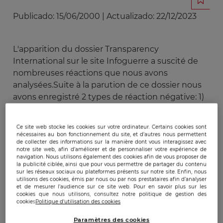
Publicado:
15/06/2000
|
Actualizado:
22/12/2023
L'apparition du dossier Transparency
International sur le site Infoguerre a suscité de
nombreuses réactions que nous avons
analysées.Suite à la parution de ce dossier nous
avons enregistré 2 types de réaction négative: 1)
Une première catégorie d'individus, proche de
certains milieux industriels français, estiment
Ce site web stocke les cookies sur votre ordinateur. Certains cookies sont
que d'aborder le dossier corruption comme nous
nécessaires au bon fonctionnement du site, et d’autres nous permettent
de collecter des informations sur la manière dont vous interagissez avec
l'avons fait c'est faire le jeu des Américains. Moins
notre site web, afin d’améliorer et de personnaliser votre expérience de
on en dit sur le sujet, et mieux on se porte tel
navigation. Nous utilisons également des cookies afin de vous proposer de
la publicité ciblée, ainsi que pour vous permettre de partager du contenu
pourrait être leur conseil. Cette position nous
sur les réseaux sociaux ou plateformes présents sur notre site. Enfin, nous
semble attentiste et dépassée pour les raisons
utilisons des cookies, émis par nous ou par nos prestataires afin d’analyser
et de mesurer l’audience sur ce site web. Pour en savoir plus sur les
suivantes :
cookies que nous utilisons, consultez notre politique de gestion des
cookies
Politique d'utilisation des cookies
Paramètres des cookies