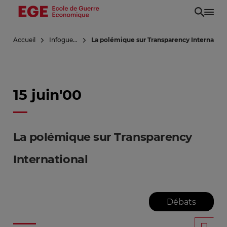
Aller
au
contenu
Accueil
Infoguerre
La polémique sur Transparency Internation
principal
15 juin'00
La polémique sur Transparency
International
Débats