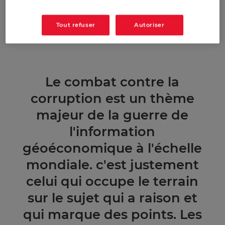
Tout refuser
Autoriser
Le combat contre la
corruption est un thème
majeur de la guerre de
l'information
géoéconomique à l'échelle
mondiale. c'est justement
celui qui occupe le terrain
sur le sujet qui a raison et
qui marque des points. Les