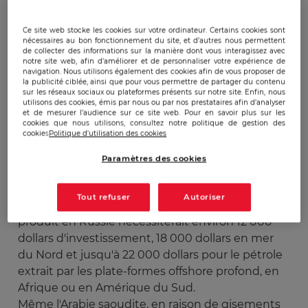
endroits accessibles sans difficultés, et le forage
se fait aisément en raison de la faible profondeur
Ce site web stocke les cookies sur votre ordinateur. Certains cookies sont
à laquelle se trouve le pétrole. Ainsi les
nécessaires au bon fonctionnement du site, et d’autres nous permettent
de collecter des informations sur la manière dont vous interagissez avec
spécialistes s’accordent pour dire que les coûts
notre site web, afin d’améliorer et de personnaliser votre expérience de
d’exploitation sont 2 fois moins importants dans
navigation. Nous utilisons également des cookies afin de vous proposer de
la publicité ciblée, ainsi que pour vous permettre de partager du contenu
ce pays que dans les autres . On n'a besoin pour
sur les réseaux sociaux ou plateformes présents sur notre site. Enfin, nous
utilisons des cookies, émis par nous ou par nos prestataires afin d’analyser
l'extraire d'aucune technologie spécifique, les
et de mesurer l’audience sur ce site web. Pour en savoir plus sur les
gisements sont connus, peu profonds, en zone
cookies que nous utilisons, consultez notre politique de gestion des
cookies
Politique d'utilisation des cookies
semi-désertique, et le potentiel humain sur place
demeure de grande qualité, souligne un expert
Paramètres des cookies
de l'IFP.
Tout refuser
Autoriser
Quant à la concurrence, chaque nouveau baril
produit en Russie nécessiterait environ 12 000
dollars d'investissement, 18 000 dollars en mer
du Nord et jusqu'à 22 000 dollars pour le pétrole
extrait par les plate-formes offshore profond, en
Afrique ou en Amérique du Sud.
Même l'Arabie saoudite, en raison de gisements