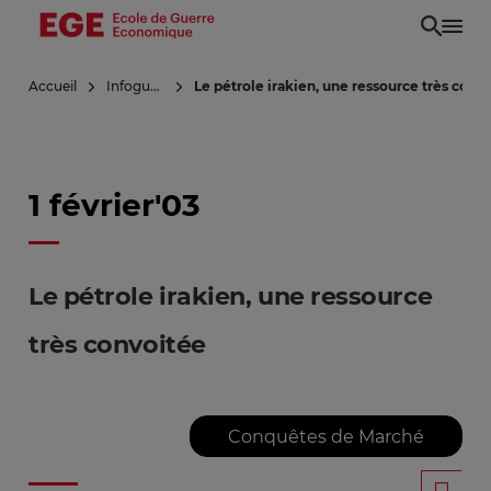
Aller
au
contenu
Accueil
Infoguerre
Le pétrole irakien, une ressource très conv
principal
1 février'03
Le pétrole irakien, une ressource
très convoitée
Conquêtes de Marché