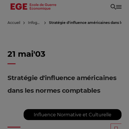
Aller
au
contenu
Accueil
Infoguerre
Stratégie d'influence américaines dans les
principal
21 mai'03
Stratégie d'influence américaines
dans les normes comptables
Influence Normative et Culturelle