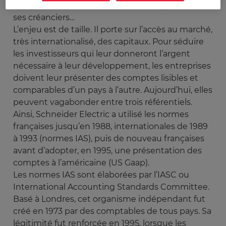
l’actionnaire, de l’autre celui de l’entreprise et de
ses créanciers…
L’enjeu est de taille. Il porte sur l’accès au marché,
très internationalisé, des capitaux. Pour séduire
les investisseurs qui leur donneront l’argent
nécessaire à leur développement, les entreprises
doivent leur présenter des comptes lisibles et
comparables d’un pays à l’autre. Aujourd’hui, elles
peuvent vagabonder entre trois référentiels.
Ainsi, Schneider Electric a utilisé les normes
françaises jusqu’en 1988, internationales de 1989
à 1993 (normes IAS), puis de nouveau françaises
avant d’adopter, en 1995, une présentation des
comptes à l’américaine (US Gaap).
Les normes IAS sont élaborées par l’IASC ou
International Accounting Standards Committee.
Basé à Londres, cet organisme indépendant fut
créé en 1973 par des comptables de tous pays. Sa
légitimité fut renforcée en 1995, lorsque les